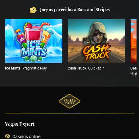
Juegos parecidos a Bars and Stripes
Ice Mints
Pragmatic Play
Cash Truck
Quickspin
Beef
High 
Vegas Expert
Casinos online