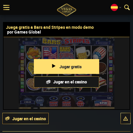
Juega gratis a Bars and Stripes en modo demo
por Games Global
Jugar gratis
Jugar en el casino
Jugar en el casino