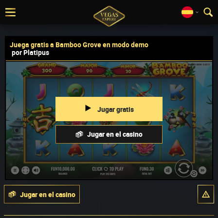
Juega gratis a Bamboo Grove en modo demo
por Platipus
Jugar gratis
Jugar en el casino
Jugar en el casino