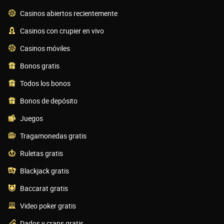
Casinos abiertos recientemente
Casinos con crupier en vivo
Casinos móviles
Bonos gratis
Todos los bonos
Bonos de depósito
Juegos
Tragamonedas gratis
Ruletas gratis
Blackjack gratis
Baccarat gratis
Video poker gratis
Dados y craps gratis