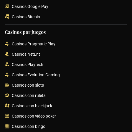
Casinos Google Pay
Casinos Bitcoin
Casinos por juegos
Casinos Pragmatic Play
Casinos NetEnt
Casinos Playtech
Casinos Evolution Gaming
Casinos con slots
Casinos con ruleta
Casinos con blackjack
Casinos con video poker
Casinos con bingo