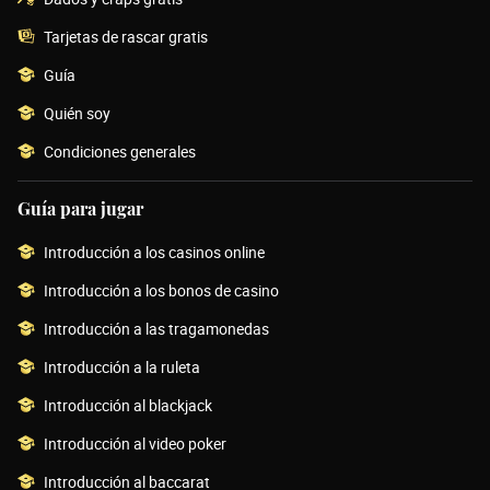
Tarjetas de rascar gratis
Guía
Quién soy
Condiciones generales
Guía para jugar
Introducción a los casinos online
Introducción a los bonos de casino
Introducción a las tragamonedas
Introducción a la ruleta
Introducción al blackjack
Introducción al video poker
Introducción al baccarat