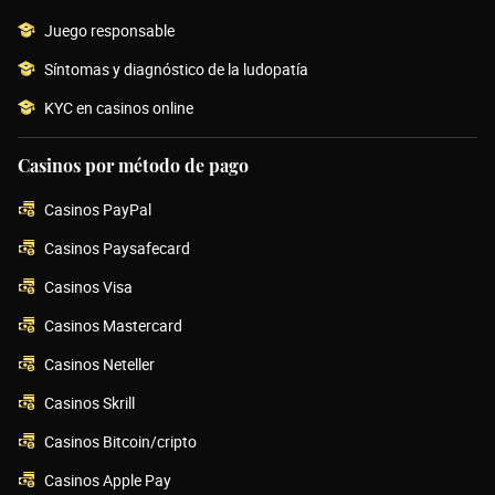
Juego responsable
Síntomas y diagnóstico de la ludopatía
KYC en casinos online
Casinos por método de pago
Casinos PayPal
Casinos Paysafecard
Casinos Visa
Casinos Mastercard
Casinos Neteller
Casinos Skrill
Casinos Bitcoin/cripto
Casinos Apple Pay