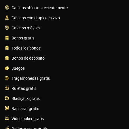
Casinos abiertos recientemente
Casinos con crupier en vivo
Casinos móviles
Bonos gratis
Todos los bonos
Bonos de depósito
Juegos
Tragamonedas gratis
Ruletas gratis
Blackjack gratis
Baccarat gratis
Video poker gratis
Dados y craps gratis