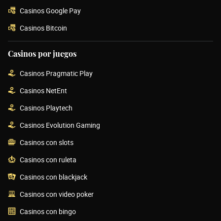
Casinos Google Pay
Casinos Bitcoin
Casinos por juegos
Casinos Pragmatic Play
Casinos NetEnt
Casinos Playtech
Casinos Evolution Gaming
Casinos con slots
Casinos con ruleta
Casinos con blackjack
Casinos con video poker
Casinos con bingo