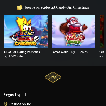
Juegos parecidos a A Candy Girl Christmas
A Hot Hot Blazing Christmas
Santas World
High 5 Games
Santa
Light & Wonder
Game
Vegas Expert
Casinos online