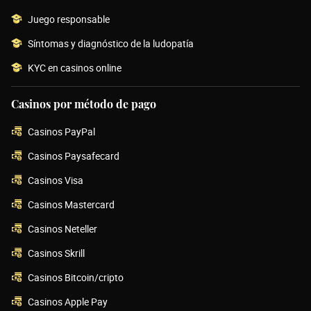
Juego responsable
Síntomas y diagnóstico de la ludopatía
KYC en casinos online
Casinos por método de pago
Casinos PayPal
Casinos Paysafecard
Casinos Visa
Casinos Mastercard
Casinos Neteller
Casinos Skrill
Casinos Bitcoin/cripto
Casinos Apple Pay