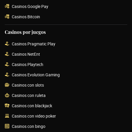
Casinos Google Pay
Casinos Bitcoin
Casinos por juegos
Casinos Pragmatic Play
Casinos NetEnt
Casinos Playtech
Casinos Evolution Gaming
Casinos con slots
Casinos con ruleta
Casinos con blackjack
Casinos con video poker
Casinos con bingo