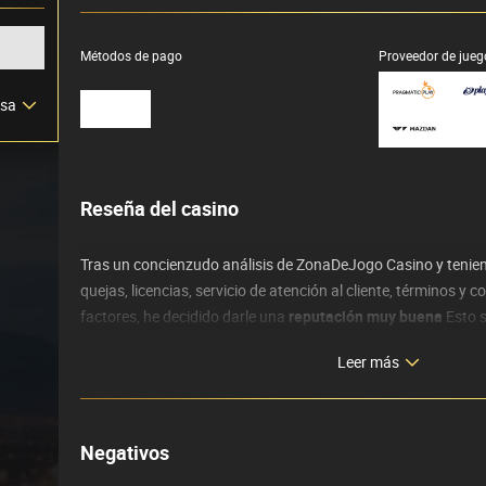
Métodos de pago
Proveedor de jueg
esa
resa
gócios
Reseña del casino
Tras un concienzudo análisis de ZonaDeJogo Casino y tenie
quejas, licencias, servicio de atención al cliente, términos y c
factores, he decidido darle una
reputación muy buena
Esto s
excelente, adecuado para la mayoría de los jugadores. Encon
Leer más
esta reseña. Sigue leyendo para conocer toda la información 
seguro y adecuado para ti.
Negativos
Según la investigación y los cálculos que he realizado sobr
Casino es un
casino online pequeño
. El tamaño y los ingres