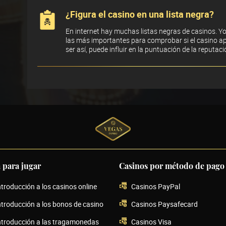
¿Figura el casino en una lista negra?
En internet hay muchas listas negras de casinos. Y
las más importantes para comprobar si el casino ap
ser así, puede influir en la puntuación de la reputaci
 para jugar
Casinos por método de pago
ntroducción a los casinos online
Casinos PayPal
ntroducción a los bonos de casino
Casinos Paysafecard
ntroducción a las tragamonedas
Casinos Visa