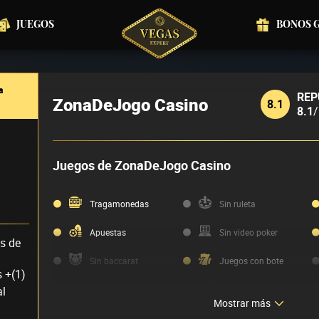
JUEGOS
BONOS G
a
REP
ZonaDeJogo Casino
8.1
8.1
Juegos de ZonaDeJogo Casino
Tragamonedas
Sin ruleta
Apuestas
Sin video poker
s de
Sin baccarat
Juegos con bote
s +(1)
al
Sin poker
Sin dados
Mostrar más
Rasca y gana
Apuestas de eSports