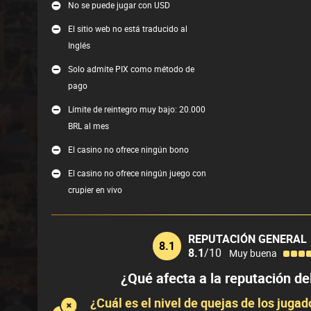
No se puede jugar con USD
importantes, ya que los sitios de juegos de azar pequeños p
liquidez para hacer frente a los pagos de los jugadores más
El sitio web no está traducido al
los casinos grandes no deberían tener problemas para realiz
Inglés
Solo admite PIX como método de
¡Atención! ZonaDeJogo Casino tiene cláusulas abusivas en
pago
de los bonos.
Después de revisar las condiciones de uso de 
Límite de reintegro muy bajo: 20.000
algunos aspectos que considero injustos para los jugadores. S
BRL al mes
utilizar un bono en este casino, podrías tener problemas. Si q
experiencia de juego agradable, te recomiendo que busques 
El casino no ofrece ningún bono
condiciones justos. Y si decides jugar en este casino a pesar d
El casino no ofrece ningún juego con
recomiendo que al menos leas los términos y condiciones co
crupier en vivo
empezar a jugar para que sepas lo que te vas a encontrar.
En resumen, ZonaDeJogo Casino es un casino online muy bu
REPUTACIÓN GENERAL
8.1
recibirás un trato justo y disfrutarás de una experiencia de ju
8.1
/10
Muy buena
que preocuparte por los aspectos negativos tan habituales e
¿Qué afecta a la reputación de
¿Cuál es el nivel de quejas de los juga