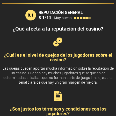
También he encontrado
algunos puntos injustos de los términos y
REPUTACIÓN GENERAL
8.1
condiciones de los bonos
. Si tienes la intención de utilizar un bono en
8.1
/10
Muy buena
este casino, podrías tener problemas. Si quieres disfrutar de una
experiencia de juego agradable, te recomiendo que busques un casino
¿Qué afecta a la reputación del casino?
con términos y condiciones justos. Y si decides jugar en este casino a
pesar de las reglas injustas, te recomiendo que al menos leas los
términos y condiciones con detenimiento antes de empezar a jugar
para que sepas lo que te vas a encontrar.
¿Cuál es el nivel de quejas de los jugadores sobre el
casino?
En resumen, Zamba Casino es un casino online muy bueno. Puedes
Las quejas pueden aportar mucha información sobre la reputación de
confiar en que recibirás un trato justo y disfrutarás de una experiencia
un casino. Cuando hay muchos jugadores que se quejan de
determinadas prácticas que no forman parte del juego limpio, es una
de juego satisfactoria sin tener que preocuparte por los aspectos
señal clara de que hay un gran margen de mejora.
negativos tan habituales en los casinos malos.
¿Son justos los términos y condiciones con los
jugadores?