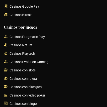
Casinos Google Pay
Casinos Bitcoin
Casinos por juegos
Casinos Pragmatic Play
Casinos NetEnt
Casinos Playtech
Casinos Evolution Gaming
Casinos con slots
Casinos con ruleta
Casinos con blackjack
Casinos con video poker
Casinos con bingo