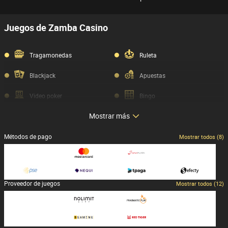
Detalles de la empresa
Juegos de Zamba Casino
Dueño
E TOTAL GAMING S.A.S.
Licencia:
Tragamonedas
Ruleta
Colombia (COLJ)
Blackjack
Apuestas
Establecido
2017
Video poker
Bingo
Mostrar más
Baccarat
Juegos con bote
Métodos de pago
Juegos en vivo
Sin poker
Mostrar todos (8)
Juegos de dados
Sin keno
Sin rasca y gana
Apuestas de eSports
Proveedor de juegos
Mostrar todos (12)
Sin juegos Crash