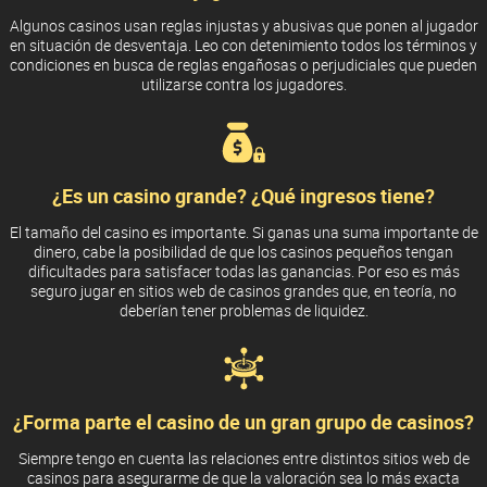
Algunos casinos usan reglas injustas y abusivas que ponen al jugador
en situación de desventaja. Leo con detenimiento todos los términos y
condiciones en busca de reglas engañosas o perjudiciales que pueden
utilizarse contra los jugadores.
¿Es un casino grande? ¿Qué ingresos tiene?
El tamaño del casino es importante. Si ganas una suma importante de
dinero, cabe la posibilidad de que los casinos pequeños tengan
dificultades para satisfacer todas las ganancias. Por eso es más
seguro jugar en sitios web de casinos grandes que, en teoría, no
deberían tener problemas de liquidez.
¿Forma parte el casino de un gran grupo de casinos?
Siempre tengo en cuenta las relaciones entre distintos sitios web de
casinos para asegurarme de que la valoración sea lo más exacta