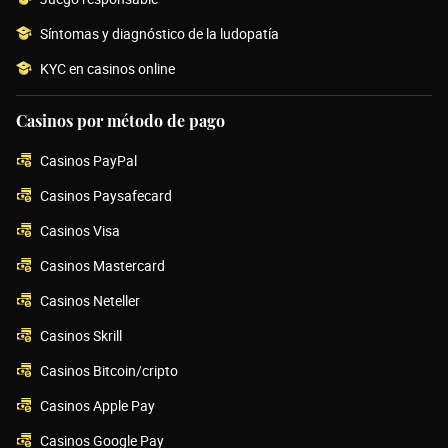
Síntomas y diagnóstico de la ludopatía
KYC en casinos online
Casinos por método de pago
Casinos PayPal
Casinos Paysafecard
Casinos Visa
Casinos Mastercard
Casinos Neteller
Casinos Skrill
Casinos Bitcoin/cripto
Casinos Apple Pay
Casinos Google Pay