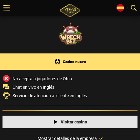
casino nuevo
No acepta a jugadores de Ohio
Chat en vivo en Inglés
Servicio de atención al cliente en Inglés
Visitar casino
Mostrar detalles de la empresa