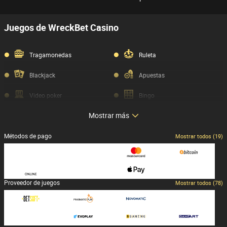
Detalles de la empresa
Juegos de WreckBet Casino
Dueño
Igloo Ventures SRL
Licencia:
Tragamonedas
Ruleta
Curaçao (CGA)
Blackjack
Apuestas
Comoras (AOFA)
Video poker
Bingo
Establecido
2025
Mostrar más
Baccarat
Juegos con bote
Métodos de pago
Juegos en vivo
Sin poker
Mostrar todos (19)
Juegos de dados
Keno
Rasca y gana
Apuestas de eSports
Proveedor de juegos
Mostrar todos (78)
Juegos Crash