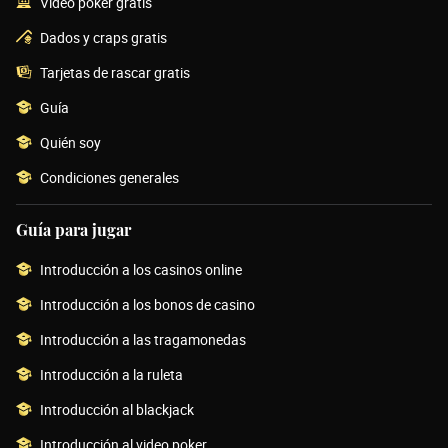
Video poker gratis
Dados y craps gratis
Tarjetas de rascar gratis
Guía
Quién soy
Condiciones generales
Guía para jugar
Introducción a los casinos online
Introducción a los bonos de casino
Introducción a las tragamonedas
Introducción a la ruleta
Introducción al blackjack
Introducción al video poker