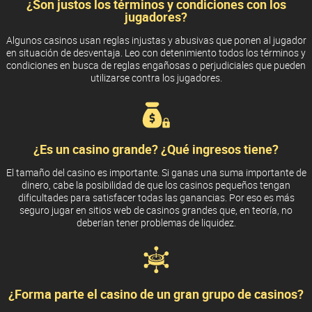
¿Son justos los términos y condiciones con los
jugadores?
Algunos casinos usan reglas injustas y abusivas que ponen al jugador
en situación de desventaja. Leo con detenimiento todos los términos y
condiciones en busca de reglas engañosas o perjudiciales que pueden
utilizarse contra los jugadores.
¿Es un casino grande? ¿Qué ingresos tiene?
El tamaño del casino es importante. Si ganas una suma importante de
dinero, cabe la posibilidad de que los casinos pequeños tengan
dificultades para satisfacer todas las ganancias. Por eso es más
seguro jugar en sitios web de casinos grandes que, en teoría, no
deberían tener problemas de liquidez.
¿Forma parte el casino de un gran grupo de casinos?