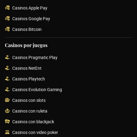
Casinos Apple Pay
Casinos Google Pay
Casinos Bitcoin
Casinos por juegos
Casinos Pragmatic Play
Casinos NetEnt
Casinos Playtech
Casinos Evolution Gaming
Casinos con slots
Casinos con ruleta
Casinos con blackjack
Casinos con video poker