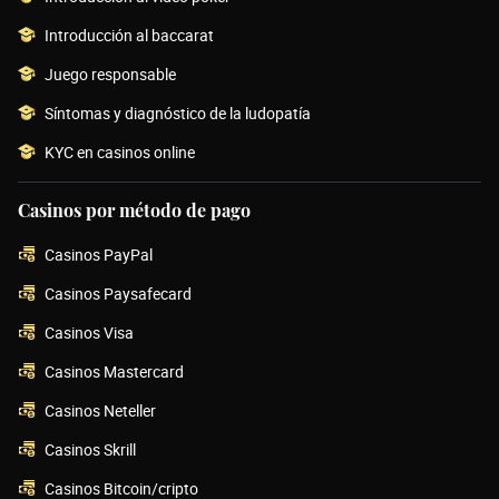
Introducción al baccarat
Juego responsable
Síntomas y diagnóstico de la ludopatía
KYC en casinos online
Casinos por método de pago
Casinos PayPal
Casinos Paysafecard
Casinos Visa
Casinos Mastercard
Casinos Neteller
Casinos Skrill
Casinos Bitcoin/cripto