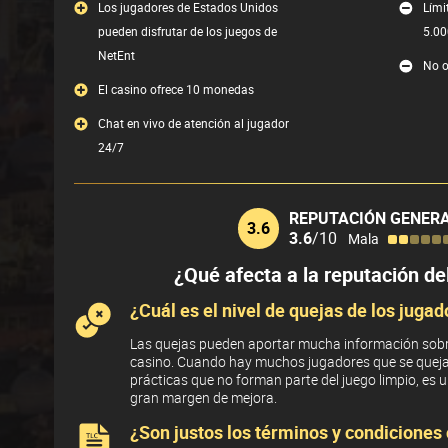
Los jugadores de Estados Unidos
Lími
importantes, ya que los sitios de juegos de azar pequeños p
pueden disfrutar de los juegos de
5.00
liquidez para hacer frente a los pagos de los jugadores más
NetEnt
los casinos grandes no deberían tener problemas para realiz
No o
El casino ofrece 10 monedas
También he encontrado
algunos puntos injustos de los térm
Chat en vivo de atención al jugador
bonos
. Si tienes la intención de utilizar un bono en este cas
24/7
Si quieres disfrutar de una experiencia de juego agradable,
casino con términos y condiciones justos. Y si decides jugar 
reglas injustas, te recomiendo que al menos leas los término
REPUTACIÓN GENER
3.6
detenimiento antes de empezar a jugar para que sepas lo que
3.6
/10
Mala
¿Qué afecta a la reputación de
¡Atención! WinMega Casino limita el importe total 
¿Cuál es el nivel de quejas de los juga
diarias a 100.000 €.
Por lo tanto, no puedes ganar má
Las ganancias netas se calculan como la diferencia 
Las quejas pueden aportar mucha información sobr
totales y el importe total apostado en ese día. Si gan
casino. Cuando hay muchos jugadores que se quej
el resto se anulará y no podrás cobrarlo.Considero qu
prácticas que no forman parte del juego limpio, es 
gran margen de mejora.
son injustos para los jugadores. Por eso rebajo la pu
casino que los ponga en práctica, a menos que el lím
¿Son justos los términos y condiciones
consecuencia de factores externos, como determinado