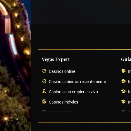
Vegas Expert
Guía
Casinos online
I
Casinos abiertos recientemente
I
Casinos con crupier en vivo
I
Casinos móviles
I
Bonos gratis
I
Todos los bonos
I