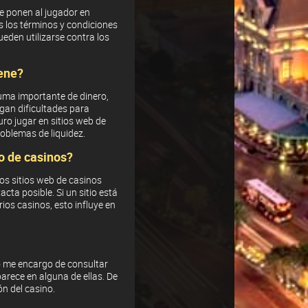
e ponen al jugador en
iendo que juegues en él. En
s los términos y condiciones
ás disfrutar de una
eden utilizarse contra los
iene?
uma importante de dinero,
gan dificultades para
ro jugar en sitios web de
roblemas de liquidez.
o de casinos?
tos sitios web de casinos
ta posible. Si un sitio está
os casinos, esto influye en
o me encargo de consultar
arece en alguna de ellas. De
ón del casino.