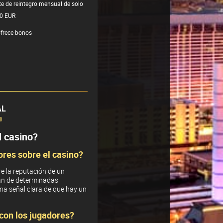
te de reintegro mensual de solo
ueden tener problemas de
0 EUR
 afortunados. Sin embargo,
ar los pagos.
frece bonos
inos y condiciones de los
ino, podrías tener problemas.
 te recomiendo que busques un
en este casino a pesar de las
s y condiciones con
AL
 te vas a encontrar.
l casino?
de ganancias netas
dores sobre el casino?
s de 100.000 € al día.
entre las ganancias
e la reputación de un
as una cantidad superior,
an de determinadas
e los límites de ganancia
una señal clara de que hay un
ntuación de cualquier
ite en cuestión sea
 con los jugadores?
s requisitos legales.