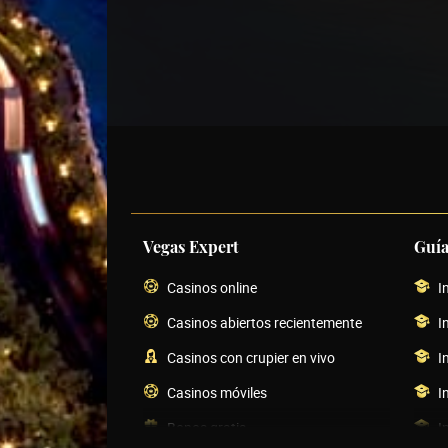
Vegas Expert
Guía
Casinos online
I
Casinos abiertos recientemente
I
Casinos con crupier en vivo
I
Casinos móviles
I
Bonos gratis
I