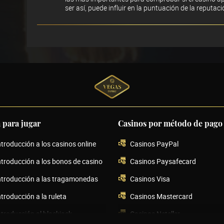
ser así, puede influir en la puntuación de la reputaci
 para jugar
Casinos por método de pago
ntroducción a los casinos online
Casinos PayPal
ntroducción a los bonos de casino
Casinos Paysafecard
ntroducción a las tragamonedas
Casinos Visa
ntroducción a la ruleta
Casinos Mastercard
ntroducción al blackjack
Casinos Neteller