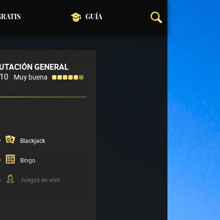
RATIS
GUÍA
UTACIÓN GENERAL
/10
Muy buena
Blackjack
Bingo
Juegos en vivo
Sin keno