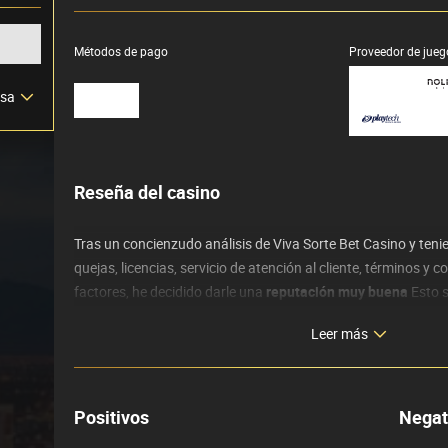
Sin rasca y gana
eSports
Métodos de pago
Proveedor de jueg
esa
resa
Reseña del casino
Tras un concienzudo análisis de Viva Sorte Bet Casino y ten
quejas, licencias, servicio de atención al cliente, términos y c
factores, he decidido darle una
reputación muy buena
Esto s
excelente, adecuado para la mayoría de los jugadores. Encon
Leer más
esta reseña. Sigue leyendo para conocer toda la información 
seguro y adecuado para ti.
Positivos
Negat
Según la investigación y los cálculos que he realizado sobre 
Casino es un
casino online pequeño
. El tamaño y los ingres