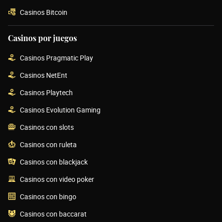
Casinos Bitcoin
Casinos por juegos
Casinos Pragmatic Play
Casinos NetEnt
Casinos Playtech
Casinos Evolution Gaming
Casinos con slots
Casinos con ruleta
Casinos con blackjack
Casinos con video poker
Casinos con bingo
Casinos con baccarat