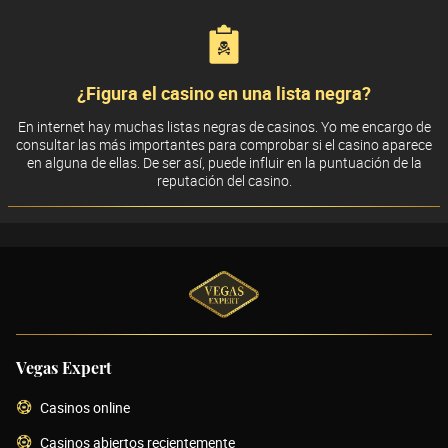
¿Figura el casino en una lista negra?
En internet hay muchas listas negras de casinos. Yo me encargo de
consultar las más importantes para comprobar si el casino aparece
en alguna de ellas. De ser así, puede influir en la puntuación de la
reputación del casino.
Vegas Expert
Casinos online
Casinos abiertos recientemente