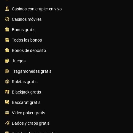
Casinos con crupier en vivo
Casinos móviles
Bonos gratis
Todos los bonos
Bonos de depósito
Juegos
Tragamonedas gratis
Ruletas gratis
Blackjack gratis
Baccarat gratis
Video poker gratis
Dados y craps gratis