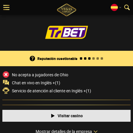
reputación cuestionable
No acepta a jugadores de Ohio
Chat en vivo en Inglés +(1)
Servicio de atención al cliente en Inglés +(1)
Visitar casino
Mostrar detalles de la empresa