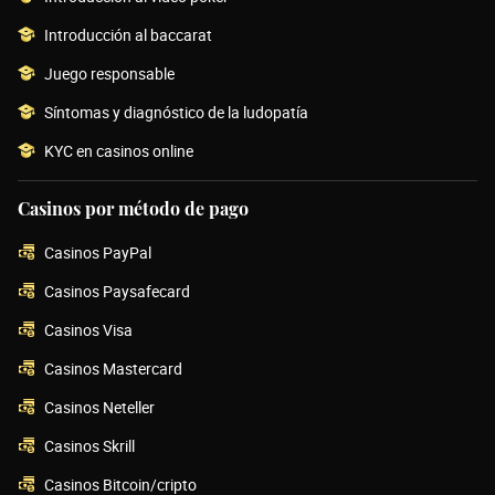
Introducción al baccarat
Juego responsable
Síntomas y diagnóstico de la ludopatía
KYC en casinos online
Casinos por método de pago
Casinos PayPal
Casinos Paysafecard
Casinos Visa
Casinos Mastercard
Casinos Neteller
Casinos Skrill
Casinos Bitcoin/cripto