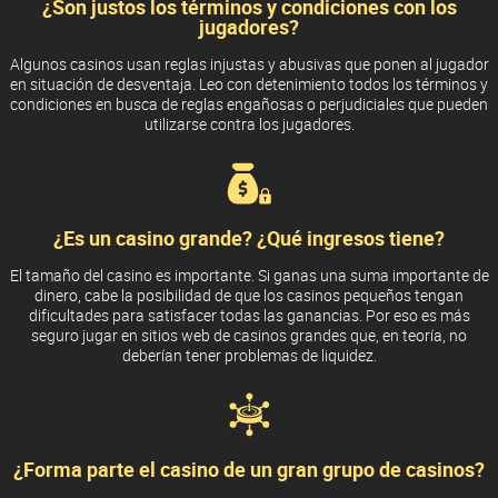
¿Son justos los términos y condiciones con los
jugadores?
En resumen, TrBet Casino tiene una reputación cuestionable. Si bien
tiene algunas cualidades positivas, también tiene varias negativas,
Algunos casinos usan reglas injustas y abusivas que ponen al jugador
por eso te recomiendo que busques un casino mejor.
en situación de desventaja. Leo con detenimiento todos los términos y
condiciones en busca de reglas engañosas o perjudiciales que pueden
utilizarse contra los jugadores.
¿Es un casino grande? ¿Qué ingresos tiene?
El tamaño del casino es importante. Si ganas una suma importante de
dinero, cabe la posibilidad de que los casinos pequeños tengan
dificultades para satisfacer todas las ganancias. Por eso es más
seguro jugar en sitios web de casinos grandes que, en teoría, no
deberían tener problemas de liquidez.
¿Forma parte el casino de un gran grupo de casinos?