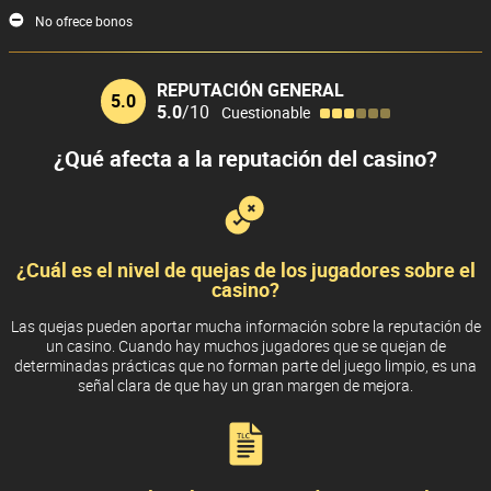
realizar los pagos.
No ofrece bonos
¡Atención! TrBet Casino tiene cláusulas abusivas en sus términos y
REPUTACIÓN GENERAL
condiciones.
Después de revisar las condiciones de uso, he
5.0
5.0
/10
Cuestionable
encontrado algunos aspectos que considero injustos para los
jugadores. Si quieres disfrutar de una experiencia de juego agradable,
¿Qué afecta a la reputación del casino?
te recomiendo que busques un casino con términos y condiciones
justos. Y si decides jugar en este casino a pesar de las reglas injustas,
te recomiendo que al menos leas los términos y condiciones con
detenimiento antes de empezar a jugar para que sepas lo que te vas a
¿Cuál es el nivel de quejas de los jugadores sobre el
encontrar.
casino?
Las quejas pueden aportar mucha información sobre la reputación de
¡Atención! TrBet Casino limita el importe total de ganancias
un casino. Cuando hay muchos jugadores que se quejan de
mensuales a TL 2.000.000.
Por lo tanto, la suma total de tus
determinadas prácticas que no forman parte del juego limpio, es una
ganancias en un mes (sin restar las pérdidas) no puede ser superior a
señal clara de que hay un gran margen de mejora.
TL 2.000.000. Si ganas una cantidad superior, el resto se anulará y no
podrás cobrarlo.Considero que los límites de ganancia son injustos
para los jugadores. Por eso rebajo la puntuación de cualquier casino
que los ponga en práctica, a menos que el límite en cuestión sea
consecuencia de factores externos, como determinados requisitos
legales.