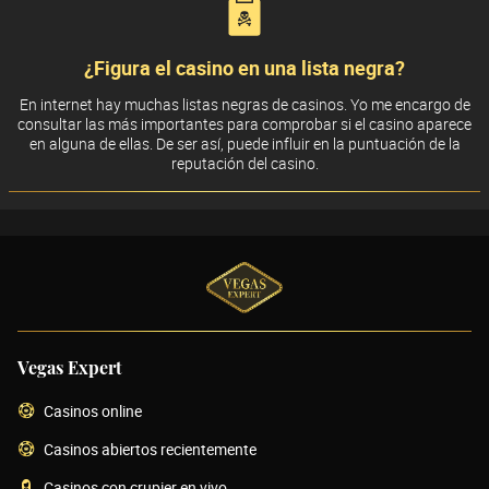
¿Figura el casino en una lista negra?
En internet hay muchas listas negras de casinos. Yo me encargo de
consultar las más importantes para comprobar si el casino aparece
en alguna de ellas. De ser así, puede influir en la puntuación de la
reputación del casino.
Vegas Expert
Casinos online
Casinos abiertos recientemente
Casinos con crupier en vivo