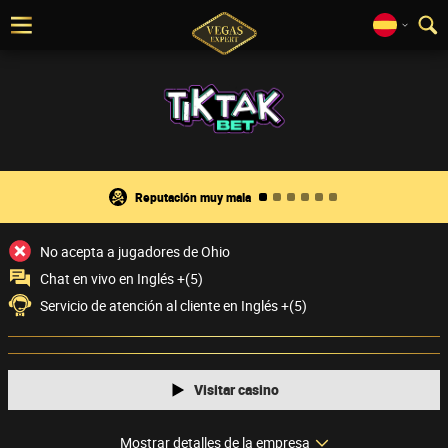
reputación muy mala
No acepta a jugadores de Ohio
Chat en vivo en Inglés +(5)
Servicio de atención al cliente en Inglés +(5)
Visitar casino
Mostrar detalles de la empresa