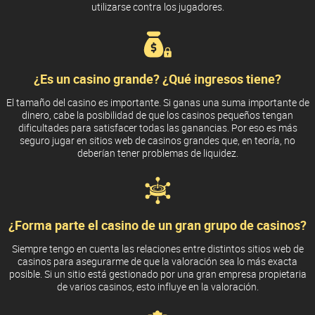
50.000 €.
Considero que los límites de ganancia son injustos para los
utilizarse contra los jugadores.
jugadores. Por eso rebajo la puntuación de cualquier casino que los
ponga en práctica, a menos que el límite en cuestión sea
consecuencia de factores externos, como determinados requisitos
legales.
En resumen, TikTak Bet Casino es un casino muy malo. No te
¿Es un casino grande? ¿Qué ingresos tiene?
recomiendo que juegues en él. En internet encontrarás casinos mucho
El tamaño del casino es importante. Si ganas una suma importante de
mejores, en los que podrás disfrutar de una experiencia mucho más
dinero, cabe la posibilidad de que los casinos pequeños tengan
satisfactoria.
dificultades para satisfacer todas las ganancias. Por eso es más
seguro jugar en sitios web de casinos grandes que, en teoría, no
deberían tener problemas de liquidez.
¿Forma parte el casino de un gran grupo de casinos?
Siempre tengo en cuenta las relaciones entre distintos sitios web de
casinos para asegurarme de que la valoración sea lo más exacta
posible. Si un sitio está gestionado por una gran empresa propietaria
de varios casinos, esto influye en la valoración.