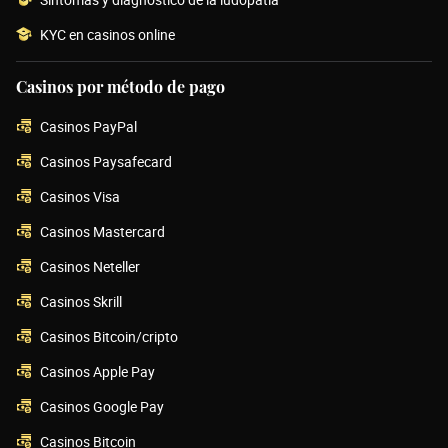
KYC en casinos online
Casinos por método de pago
Casinos PayPal
Casinos Paysafecard
Casinos Visa
Casinos Mastercard
Casinos Neteller
Casinos Skrill
Casinos Bitcoin/cripto
Casinos Apple Pay
Casinos Google Pay
Casinos Bitcoin