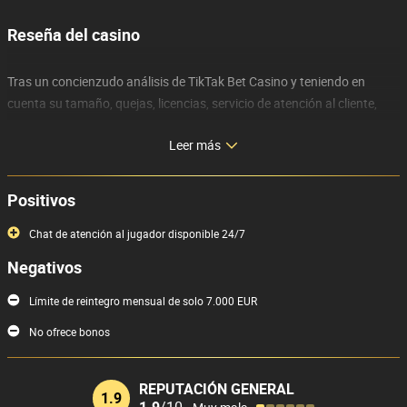
Reseña del casino
Tras un concienzudo análisis de TikTak Bet Casino y teniendo en
cuenta su tamaño, quejas, licencias, servicio de atención al cliente,
términos y condiciones, límites y otros factores, he decidido darle una
Leer más
reputación muy mala
. Esto convierte este casino en uno de los peores
disponibles. Encontrarás todos los detalles en esta reseña. Sigue
leyendo para conocer toda la información de este casino y saber si es
Positivos
seguro y adecuado para ti.
Chat de atención al jugador disponible 24/7
Según la investigación y los cálculos que he realizado sobre sus
Negativos
ingresos, TikTak Bet Casino es un
casino online pequeño
. El tamaño y
Límite de reintegro mensual de solo 7.000 EUR
los ingresos de un casino online son importantes, ya que los sitios de
juegos de azar pequeños pueden tener problemas de liquidez para
No ofrece bonos
hacer frente a los pagos de los jugadores más afortunados. Sin
embargo, los casinos grandes no deberían tener problemas para
REPUTACIÓN GENERAL
realizar los pagos.
1.9
1.9
/10