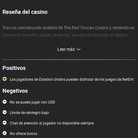
Reseña del casino
Tras un concienzudo análisis de The Red Toucan Casino y teniendo en
cuenta su tamaño, quejas, licencias, servicio de atención al cliente,
términos y condiciones, límites y otros factores, he decidido darle una
Leer más
reputación muy mala
. Esto convierte este casino en uno de los peores
disponibles. Encontrarás todos los detalles en esta reseña. Sigue
leyendo para conocer toda la información de este casino y saber si es
Positivos
seguro y adecuado para ti.
Los jugadores de Estados Unidos pueden disfrutar de los juegos de NetEnt
Según la investigación y los cálculos que he realizado sobre sus
Negativos
ingresos, The Red Toucan Casino es un
casino online pequeño
. El
No se puede jugar con USD
tamaño y los ingresos de un casino online son importantes, ya que los
sitios de juegos de azar pequeños pueden tener problemas de liquidez
Límite de reintegro bajo
para hacer frente a los pagos de los jugadores más afortunados. Sin
Chat de atención al jugador no disponible siempre
embargo, los casinos grandes no deberían tener problemas para
realizar los pagos.
No ofrece bonos