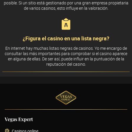
posible. Si un sitio está gestionado por una gran empresa propietaria
de varios casinos, esto influye en la valoración.
¿Figura el casino en una lista negra?
En internet hay muchas listas negras de casinos. Yo me encargo de
consultar las más importantes para comprobar si el casino aparece
en alguna de ellas. De ser así, puede influir en la puntuación de la
reputación del casino.
Vegas Expert
Casinos online