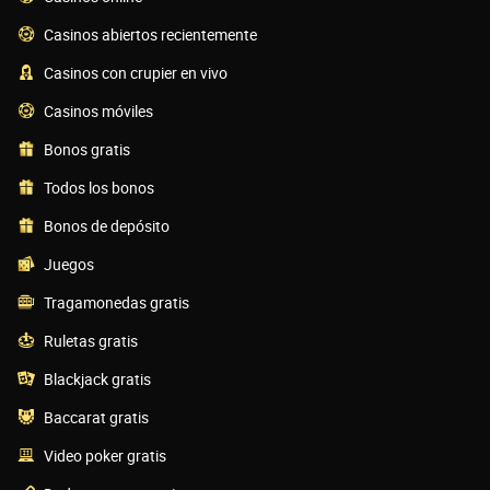
Casinos abiertos recientemente
Casinos con crupier en vivo
Casinos móviles
Bonos gratis
Todos los bonos
Bonos de depósito
Juegos
Tragamonedas gratis
Ruletas gratis
Blackjack gratis
Baccarat gratis
Video poker gratis