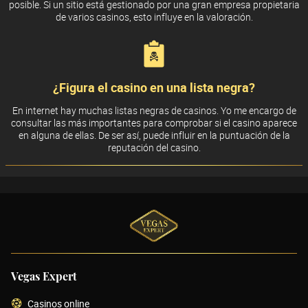
posible. Si un sitio está gestionado por una gran empresa propietaria
de varios casinos, esto influye en la valoración.
¿Figura el casino en una lista negra?
En internet hay muchas listas negras de casinos. Yo me encargo de
consultar las más importantes para comprobar si el casino aparece
en alguna de ellas. De ser así, puede influir en la puntuación de la
reputación del casino.
Vegas Expert
Casinos online