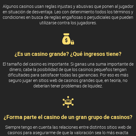
Algunos casinos usan reglas injustas y abusivas que ponen al jugador
en situación de desventaja. Leo con detenimiento todos los términos y
condiciones en busca de reglas engañosas o perjudiciales que pueden
utilizarse contra los jugadores.
¿Es un casino grande? ¿Qué ingresos tiene?
El tamaño del casino es importante. Si ganas una suma importante de
dinero, cabe la posibilidad de que los casinos pequeños tengan
dificultades para satisfacer todas las ganancias. Por eso es más
seguro jugar en sitios web de casinos grandes que, en teoría, no
deberían tener problemas de liquidez.
¿Forma parte el casino de un gran grupo de casinos?
Siempre tengo en cuenta las relaciones entre distintos sitios web de
casinos para asegurarme de que la valoración sea lo más exacta