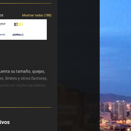
Juegos Crash
os
Mostrar todos (188)
cuenta su tamaño, quejas,
es, límites y otros factores,
ue es un casino excelente,
s los detalles en esta
te casino y saber si es
ivos
us ingresos, Spirit Casino es
resos de un casino online son