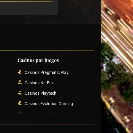
Casinos por juegos
Casinos Pragmatic Play
Casinos NetEnt
Casinos Playtech
Casinos Evolution Gaming
Casinos con slots
Casinos con ruleta