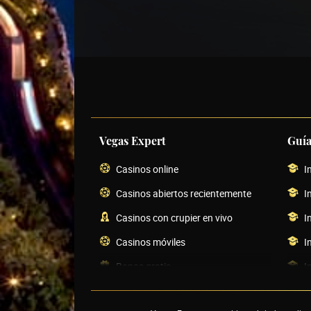
Vegas Expert
Guía
Casinos online
I
Casinos abiertos recientemente
I
Casinos con crupier en vivo
I
Casinos móviles
I
Bonos gratis
I
Todos los bonos
I