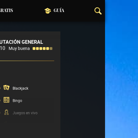
RATIS
GUÍA
UTACIÓN GENERAL
/10
Muy buena
Blackjack
Bingo
Juegos en vivo
Keno