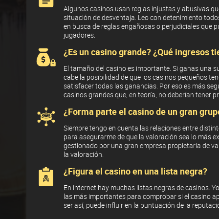
Algunos casinos usan reglas injustas y abusivas qu
situación de desventaja. Leo con detenimiento todo
en busca de reglas engañosas o perjudiciales que pu
jugadores.
¿Es un casino grande? ¿Qué ingresos t
El tamaño del casino es importante. Si ganas una s
cabe la posibilidad de que los casinos pequeños ten
satisfacer todas las ganancias. Por eso es más segu
casinos grandes que, en teoría, no deberían tener p
¿Forma parte el casino de un gran grup
Siempre tengo en cuenta las relaciones entre distin
para asegurarme de que la valoración sea lo más exac
gestionado por una gran empresa propietaria de vari
la valoración.
¿Figura el casino en una lista negra?
En internet hay muchas listas negras de casinos. Y
las más importantes para comprobar si el casino ap
ser así, puede influir en la puntuación de la reputaci