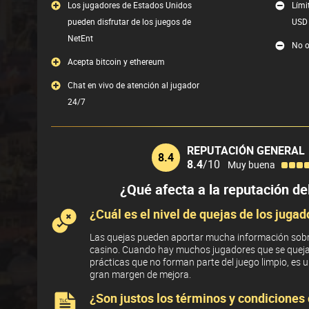
Los jugadores de Estados Unidos
Lími
importantes, ya que los sitios de juegos de azar pequeños p
pueden disfrutar de los juegos de
USD 
liquidez para hacer frente a los pagos de los jugadores más
NetEnt
los casinos grandes no deberían tener problemas para realiz
No o
Acepta bitcoin y ethereum
¡Atención! Spirit Casino tiene cláusulas abusivas en los té
Chat en vivo de atención al jugador
bonos.
Después de revisar las condiciones de uso de los bo
24/7
aspectos que considero injustos para los jugadores. Si tienes 
bono en este casino, podrías tener problemas. Si quieres disf
juego agradable, te recomiendo que busques un casino con 
REPUTACIÓN GENERAL
8.4
justos. Y si decides jugar en este casino a pesar de las regla
8.4
/10
Muy buena
al menos leas los términos y condiciones con detenimiento a
¿Qué afecta a la reputación de
para que sepas lo que te vas a encontrar.
¿Cuál es el nivel de quejas de los juga
En resumen, Spirit Casino es un casino online muy bueno. Pu
Las quejas pueden aportar mucha información sobr
un trato justo y disfrutarás de una experiencia de juego satis
casino. Cuando hay muchos jugadores que se quej
prácticas que no forman parte del juego limpio, es 
preocuparte por los aspectos negativos tan habituales en lo
gran margen de mejora.
¿Son justos los términos y condiciones