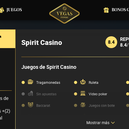
JUEGOS
BONOS G
a
REP
Spirit Casino
8.4
8.4
Juegos de Spirit Casino
Tragamonedas
Ruleta
Sin apuestas
Video poker
s de
Baccarat
Juegos con bote
s +(2)
al
Sin poker
Juegos de dados
Mostrar más
Sin apuestas de