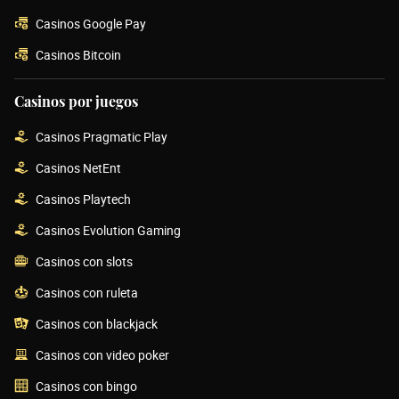
Casinos Google Pay
Casinos Bitcoin
Casinos por juegos
Casinos Pragmatic Play
Casinos NetEnt
Casinos Playtech
Casinos Evolution Gaming
Casinos con slots
Casinos con ruleta
Casinos con blackjack
Casinos con video poker
Casinos con bingo