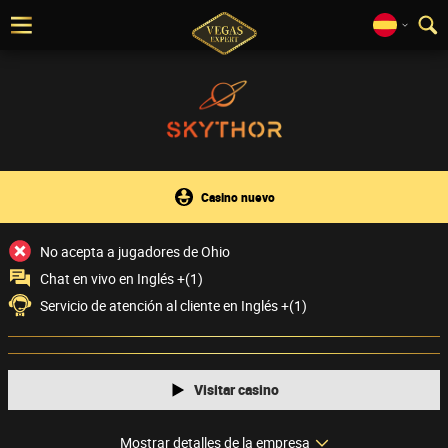
casino nuevo
No acepta a jugadores de Ohio
Chat en vivo en Inglés +(1)
Servicio de atención al cliente en Inglés +(1)
Visitar casino
Mostrar detalles de la empresa