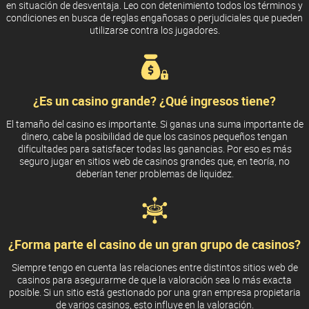
en situación de desventaja. Leo con detenimiento todos los términos y
condiciones en busca de reglas engañosas o perjudiciales que pueden
utilizarse contra los jugadores.
¿Es un casino grande? ¿Qué ingresos tiene?
El tamaño del casino es importante. Si ganas una suma importante de
dinero, cabe la posibilidad de que los casinos pequeños tengan
dificultades para satisfacer todas las ganancias. Por eso es más
seguro jugar en sitios web de casinos grandes que, en teoría, no
deberían tener problemas de liquidez.
¿Forma parte el casino de un gran grupo de casinos?
Siempre tengo en cuenta las relaciones entre distintos sitios web de
casinos para asegurarme de que la valoración sea lo más exacta
posible. Si un sitio está gestionado por una gran empresa propietaria
de varios casinos, esto influye en la valoración.