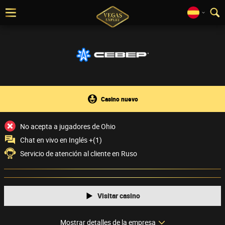
casino nuevo
No acepta a jugadores de Ohio
Chat en vivo en Inglés +(1)
Servicio de atención al cliente en Ruso
Visitar casino
Mostrar detalles de la empresa