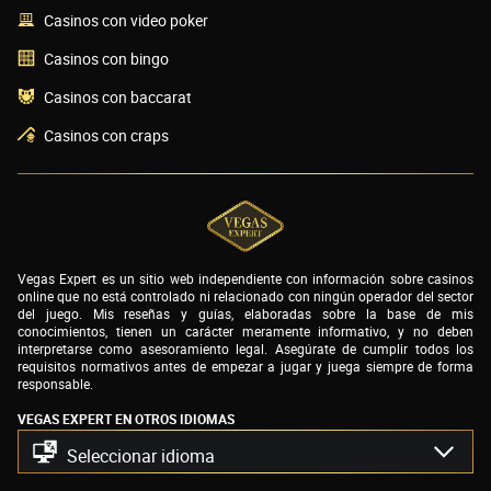
Casinos con video poker
Casinos con bingo
Casinos con baccarat
Casinos con craps
Vegas Expert es un sitio web independiente con información sobre casinos
online que no está controlado ni relacionado con ningún operador del sector
del juego. Mis reseñas y guías, elaboradas sobre la base de mis
conocimientos, tienen un carácter meramente informativo, y no deben
interpretarse como asesoramiento legal. Asegúrate de cumplir todos los
requisitos normativos antes de empezar a jugar y juega siempre de forma
responsable.
VEGAS EXPERT EN OTROS IDIOMAS
Seleccionar idioma