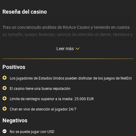
Reseña del casino
Tras un concienzudo análisis de RioAce Casino y teniendo en cuenta
su tamaño, quejas, licencias, servicio de atención al cliente, términos y
condiciones, límites y otros factores, he decidido darle una
reputación
Leer más
muy buena
Esto significa que es un casino excelente, adecuado para
la mayoría de los jugadores. Encontrarás todos los detalles en esta
reseña. Sigue leyendo para conocer toda la información de este
Positivos
casino y saber si es seguro y adecuado para ti.
Los jugadores de Estados Unidos pueden disfrutar de los juegos de NetEnt
Según la investigación y los cálculos que he realizado sobre sus
El casino tiene una buena reputación
ingresos, RioAce Casino es un
casino online pequeño
. El tamaño y los
Límite de reintegro superior a la media: 25.000 EUR
ingresos de un casino online son importantes, ya que los sitios de
juegos de azar pequeños pueden tener problemas de liquidez para
Chat en vivo de atención al jugador 24/7
hacer frente a los pagos de los jugadores más afortunados. Sin
Negativos
embargo, los casinos grandes no deberían tener problemas para
realizar los pagos.
No se puede jugar con USD