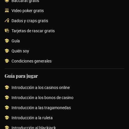
Baccarat gratis
Video poker gratis
Dados y craps gratis
Tarjetas de rascar gratis
Guía
Quién soy
Condiciones generales
Guía para jugar
Introducción a los casinos online
Introducción a los bonos de casino
Introducción a las tragamonedas
Introducción a la ruleta
Introducción al blackjack