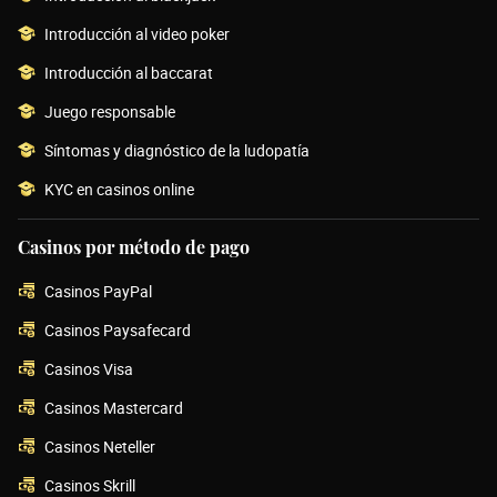
Introducción al video poker
Introducción al baccarat
Juego responsable
Síntomas y diagnóstico de la ludopatía
KYC en casinos online
Casinos por método de pago
Casinos PayPal
Casinos Paysafecard
Casinos Visa
Casinos Mastercard
Casinos Neteller
Casinos Skrill