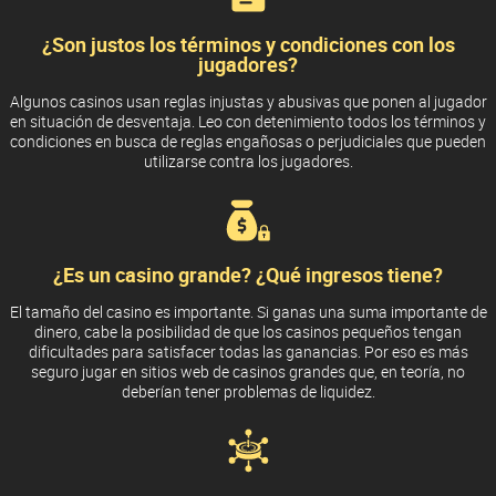
¿Son justos los términos y condiciones con los
jugadores?
Algunos casinos usan reglas injustas y abusivas que ponen al jugador
en situación de desventaja. Leo con detenimiento todos los términos y
condiciones en busca de reglas engañosas o perjudiciales que pueden
utilizarse contra los jugadores.
¿Es un casino grande? ¿Qué ingresos tiene?
El tamaño del casino es importante. Si ganas una suma importante de
dinero, cabe la posibilidad de que los casinos pequeños tengan
dificultades para satisfacer todas las ganancias. Por eso es más
seguro jugar en sitios web de casinos grandes que, en teoría, no
deberían tener problemas de liquidez.