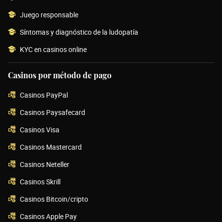
Juego responsable
Síntomas y diagnóstico de la ludopatía
KYC en casinos online
Casinos por método de pago
Casinos PayPal
Casinos Paysafecard
Casinos Visa
Casinos Mastercard
Casinos Neteller
Casinos Skrill
Casinos Bitcoin/cripto
Casinos Apple Pay