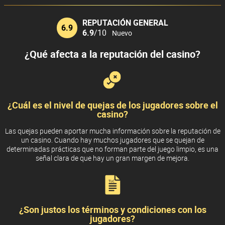
También he encontrado
algunos puntos injustos de los términos y
REPUTACIÓN GENERAL
condiciones de los bonos
. Si tienes la intención de utilizar un bono en
6.9
6.9
/10
Nuevo
este casino, podrías tener problemas. Si quieres disfrutar de una
experiencia de juego agradable, te recomiendo que busques un casino
¿Qué afecta a la reputación del casino?
con términos y condiciones justos. Y si decides jugar en este casino a
pesar de las reglas injustas, te recomiendo que al menos leas los
términos y condiciones con detenimiento antes de empezar a jugar
para que sepas lo que te vas a encontrar.
¿Cuál es el nivel de quejas de los jugadores sobre el
casino?
Como ya he mencionado, Pommi Casino ha abierto hace
Las quejas pueden aportar mucha información sobre la reputación de
relativamente poco, lo que dificulta la tarea de llegar a una conclusión
un casino. Cuando hay muchos jugadores que se quejan de
definitiva sobre sus cualidades positivas y negativas. Por eso lo he
determinadas prácticas que no forman parte del juego limpio, es una
incluido en la categoría de casinos nuevos. Mantendrá esta
señal clara de que hay un gran margen de mejora.
valoración hasta que haya transcurrido tiempo suficiente o hasta que
haga algo que revele sus buenas o malas cualidades.
¿Son justos los términos y condiciones con los
jugadores?