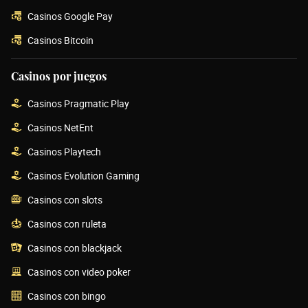
Casinos Google Pay
Casinos Bitcoin
Casinos por juegos
Casinos Pragmatic Play
Casinos NetEnt
Casinos Playtech
Casinos Evolution Gaming
Casinos con slots
Casinos con ruleta
Casinos con blackjack
Casinos con video poker
Casinos con bingo