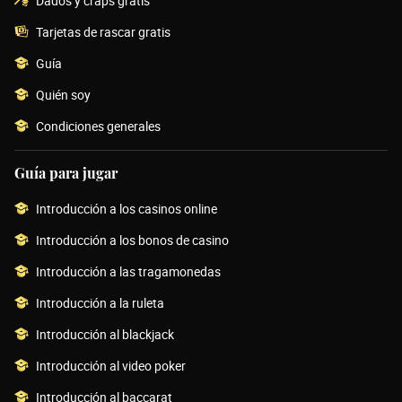
Dados y craps gratis
Tarjetas de rascar gratis
Guía
Quién soy
Condiciones generales
Guía para jugar
Introducción a los casinos online
Introducción a los bonos de casino
Introducción a las tragamonedas
Introducción a la ruleta
Introducción al blackjack
Introducción al video poker
Introducción al baccarat