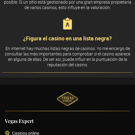
posible. Si un sitio está gestionado por una gran empresa propietaria
de varios casinos, esto influye en la valoración.
¿Figura el casino en una lista negra?
En internet hay muchas listas negras de casinos. Yo me encargo de
consultar las más importantes para comprobar si el casino aparece
en alguna de ellas. De ser así, puede influir en la puntuación de la
reputación del casino.
Vegas Expert
Casinos online