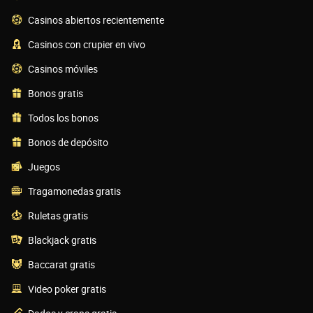
Casinos abiertos recientemente
Casinos con crupier en vivo
Casinos móviles
Bonos gratis
Todos los bonos
Bonos de depósito
Juegos
Tragamonedas gratis
Ruletas gratis
Blackjack gratis
Baccarat gratis
Video poker gratis