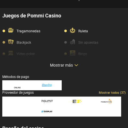
Detalles de la empresa
Juegos de Pommi Casino
Dueño
Njord Ventures B.V.
Licencia:
Tragamonedas
Ruleta
Curaçao (CGA)
Blackjack
Sin apuestas
Establecido
2025
Video poker
Bingo
Mostrar más
Baccarat
Juegos con bote
Métodos de pago
Juegos en vivo
Sin poker
Juegos de dados
Keno
Proveedor de juegos
Mostrar todos (37)
Rasca y gana
Sin apuestas de eSports
Juegos Crash