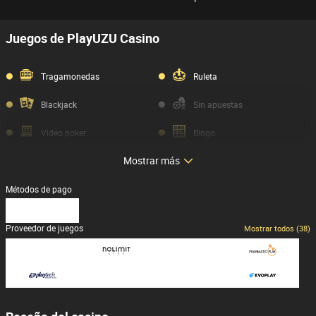
Detalles de la empresa
Juegos de PlayUZU Casino
Dueño
Licencia:
Tragamonedas
Ruleta
Brasil
Blackjack
Sin apuestas
Establecido
2025
Video poker
Bingo
Mostrar más
Baccarat
Juegos con bote
Métodos de pago
Juegos en vivo
Sin poker
Juegos de dados
Keno
Proveedor de juegos
Mostrar todos (38)
Rasca y gana
Sin apuestas de eSports
Juegos Crash