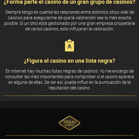
¿Forma parte el casino de un gran grupo de casinos?
Siempre tengo en cuenta las relaciones entre distintos sitios web de
casinos para asegurarme de que la valoración sea lo más exacta
posible. Si un sitio está gestionado por una gran empresa propietaria
de varios casinos, esto influye en la valoración.
¿Figura el casino en una lista negra?
En internet hay muchas listas negras de casinos. Yo me encargo de
consultar las más importantes para comprobar si el casino aparece
en alguna de ellas. De ser así, puede influir en la puntuación de la
reputación del casino.