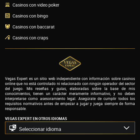
Casinos con video poker
Casinos con bingo
Casinos con baccarat
Casinos con craps
Vegas Expert es un sitio web independiente con información sobre casinos
online que no está controlado ni relacionado con ningún operador del sector
del juego. Mis reseñas y guías, elaboradas sobre la base de mis
conocimientos, tienen un carácter meramente informativo, y no deben
interpretarse como asesoramiento legal. Asegúrate de cumplir todos los
requisitos normativos antes de empezar a jugar y juega siempre de forma
responsable.
VEGAS EXPERT EN OTROS IDIOMAS
Seleccionar idioma