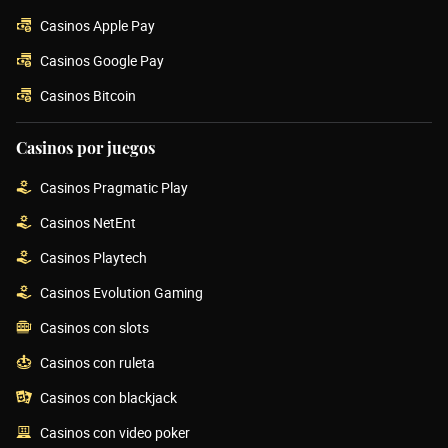
Casinos Apple Pay
Casinos Google Pay
Casinos Bitcoin
Casinos por juegos
Casinos Pragmatic Play
Casinos NetEnt
Casinos Playtech
Casinos Evolution Gaming
Casinos con slots
Casinos con ruleta
Casinos con blackjack
Casinos con video poker