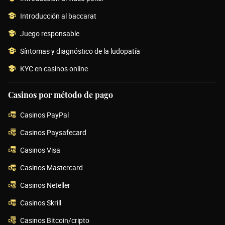
Introducción al baccarat
Juego responsable
Síntomas y diagnóstico de la ludopatía
KYC en casinos online
Casinos por método de pago
Casinos PayPal
Casinos Paysafecard
Casinos Visa
Casinos Mastercard
Casinos Neteller
Casinos Skrill
Casinos Bitcoin/cripto