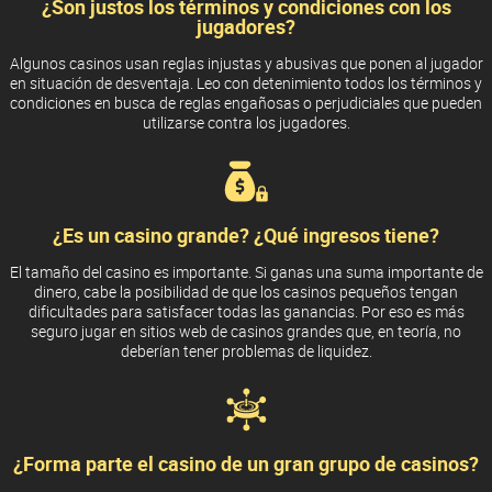
¿Son justos los términos y condiciones con los
jugadores?
Algunos casinos usan reglas injustas y abusivas que ponen al jugador
en situación de desventaja. Leo con detenimiento todos los términos y
condiciones en busca de reglas engañosas o perjudiciales que pueden
utilizarse contra los jugadores.
¿Es un casino grande? ¿Qué ingresos tiene?
El tamaño del casino es importante. Si ganas una suma importante de
dinero, cabe la posibilidad de que los casinos pequeños tengan
dificultades para satisfacer todas las ganancias. Por eso es más
seguro jugar en sitios web de casinos grandes que, en teoría, no
deberían tener problemas de liquidez.
¿Forma parte el casino de un gran grupo de casinos?