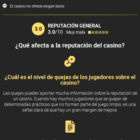
El casino no ofrece ningún bono
Play365 Casino usa una licencia falsa.
Este casino muestra una
licencia en su sitio web, pero tras examinarla hemos comprobado que
REPUTACIÓN GENERAL
parece falsa. O bien ha dejado de tener validez, o bien redirige a un
3.0
3.0
/10
Muy mala
sitio web que imita una licencia real.
¿Qué afecta a la reputación del casino?
En resumen, Play365 Casino es un casino muy malo. No te
recomiendo que juegues en él. En internet encontrarás casinos mucho
mejores, en los que podrás disfrutar de una experiencia mucho más
satisfactoria.
¿Cuál es el nivel de quejas de los jugadores sobre el
casino?
Las quejas pueden aportar mucha información sobre la reputación de
un casino. Cuando hay muchos jugadores que se quejan de
determinadas prácticas que no forman parte del juego limpio, es una
señal clara de que hay un gran margen de mejora.