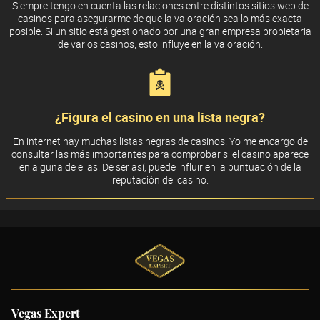
Siempre tengo en cuenta las relaciones entre distintos sitios web de
casinos para asegurarme de que la valoración sea lo más exacta
posible. Si un sitio está gestionado por una gran empresa propietaria
de varios casinos, esto influye en la valoración.
¿Figura el casino en una lista negra?
En internet hay muchas listas negras de casinos. Yo me encargo de
consultar las más importantes para comprobar si el casino aparece
en alguna de ellas. De ser así, puede influir en la puntuación de la
reputación del casino.
Vegas Expert