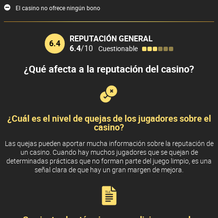
El casino no ofrece ningún bono
En resumen, PeerGame Casino tiene una reputación cuestionable. Si
bien tiene algunas cualidades positivas, también tiene varias
negativas, por eso te recomiendo que busques un casino mejor.
REPUTACIÓN GENERAL
6.4
6.4
/10
Cuestionable
¿Qué afecta a la reputación del casino?
¿Cuál es el nivel de quejas de los jugadores sobre el
casino?
Las quejas pueden aportar mucha información sobre la reputación de
un casino. Cuando hay muchos jugadores que se quejan de
determinadas prácticas que no forman parte del juego limpio, es una
señal clara de que hay un gran margen de mejora.