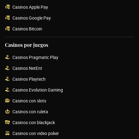
Casinos Apple Pay
Casinos Google Pay
Casinos Bitcoin
Casinos por juegos
Casinos Pragmatic Play
Casinos NetEnt
Casinos Playtech
Casinos Evolution Gaming
Casinos con slots
Casinos con ruleta
Casinos con blackjack
Casinos con video poker