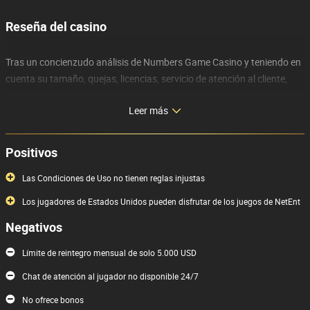
Reseña del casino
Tras un concienzudo análisis de Numbers Game Casino y teniendo en
cuenta su tamaño, quejas, licencias, servicio de atención al cliente,
términos y condiciones, límites y otros factores, he decidido darle una
Leer más
reputación muy buena
Esto significa que es un casino excelente,
adecuado para la mayoría de los jugadores. Encontrarás todos los
detalles en esta reseña. Sigue leyendo para conocer toda la
Positivos
información de este casino y saber si es seguro y adecuado para ti.
Las Condiciones de Uso no tienen reglas injustas
Según la investigación y los cálculos que he realizado sobre sus
Los jugadores de Estados Unidos pueden disfrutar de los juegos de NetEnt
ingresos, Numbers Game Casino es un
casino online pequeño
. El
Negativos
tamaño y los ingresos de un casino online son importantes, ya que los
sitios de juegos de azar pequeños pueden tener problemas de liquidez
Límite de reintegro mensual de solo 5.000 USD
para hacer frente a los pagos de los jugadores más afortunados. Sin
Chat de atención al jugador no disponible 24/7
embargo, los casinos grandes no deberían tener problemas para
realizar los pagos.
No ofrece bonos