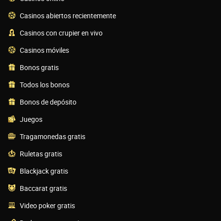
Casinos abiertos recientemente
Casinos con crupier en vivo
Casinos móviles
Bonos gratis
Todos los bonos
Bonos de depósito
Juegos
Tragamonedas gratis
Ruletas gratis
Blackjack gratis
Baccarat gratis
Video poker gratis