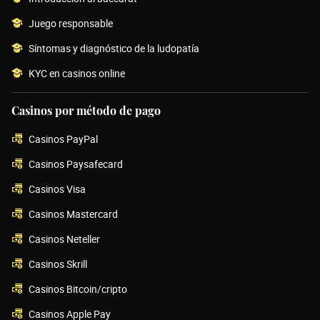
Juego responsable
Síntomas y diagnóstico de la ludopatía
KYC en casinos online
Casinos por método de pago
Casinos PayPal
Casinos Paysafecard
Casinos Visa
Casinos Mastercard
Casinos Neteller
Casinos Skrill
Casinos Bitcoin/cripto
Casinos Apple Pay