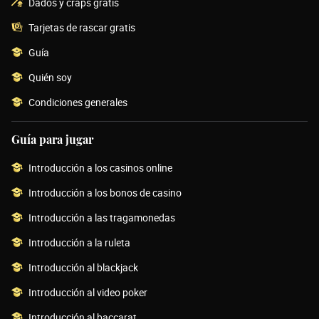
Dados y craps gratis
Tarjetas de rascar gratis
Guía
Quién soy
Condiciones generales
Guía para jugar
Introducción a los casinos online
Introducción a los bonos de casino
Introducción a las tragamonedas
Introducción a la ruleta
Introducción al blackjack
Introducción al video poker
Introducción al baccarat