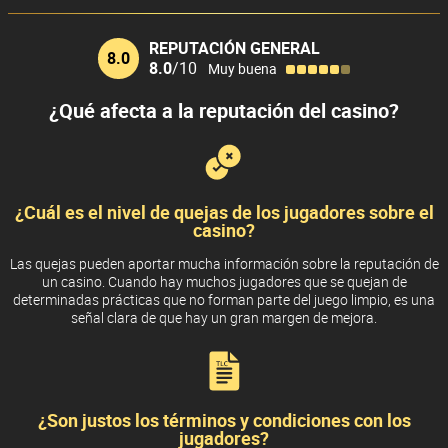
Numbers Game Casino tiene servicio de atención al cliente, pero es
REPUTACIÓN GENERAL
8.0
lento o simple y llanamente malo.
Si bien puedes contactar con el
8.0
/10
Muy buena
casino para pedir ayuda, las respuestas del servicio de atención al
cliente suelen demorarse considerablemente o no resolver los
¿Qué afecta a la reputación del casino?
problemas, algo que no ocurre en los casinos con un mejor servicio.
En resumen, Numbers Game Casino es un casino online muy bueno.
Puedes confiar en que recibirás un trato justo y disfrutarás de una
¿Cuál es el nivel de quejas de los jugadores sobre el
casino?
experiencia de juego satisfactoria sin tener que preocuparte por los
aspectos negativos tan habituales en los casinos malos.
Las quejas pueden aportar mucha información sobre la reputación de
un casino. Cuando hay muchos jugadores que se quejan de
determinadas prácticas que no forman parte del juego limpio, es una
señal clara de que hay un gran margen de mejora.
¿Son justos los términos y condiciones con los
jugadores?