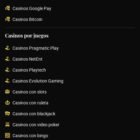
Casinos Google Pay
Casinos Bitcoin
Casinos por juegos
Casinos Pragmatic Play
Casinos NetEnt
Casinos Playtech
Casinos Evolution Gaming
Casinos con slots
Casinos con ruleta
Casinos con blackjack
Casinos con video poker
Casinos con bingo