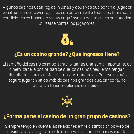
Algunos casinos usan reglas injustas y abusivas que ponen al jugador
en situación de desventaja. Leo con detenimiento todos los términos y
condiciones en busca de reglas engañosas o perjudiciales que pueden
utilizarse contra los jugadores.
¿Es un casino grande? ¿Qué ingresos tiene?
El tamaño del casino es importante. Si ganas una suma importante de
dinero, cabe la posibilidad de que los casinos pequeños tengan
dificultades para satisfacer todas las ganancias. Por eso es más
seguro jugar en sitios web de casinos grandes que, en teoría, no
deberían tener problemas de liquidez.
¿Forma parte el casino de un gran grupo de casinos?
Siempre tengo en cuenta las relaciones entre distintos sitios web de
casinos para asegurarme de que la valoración sea lo más exacta