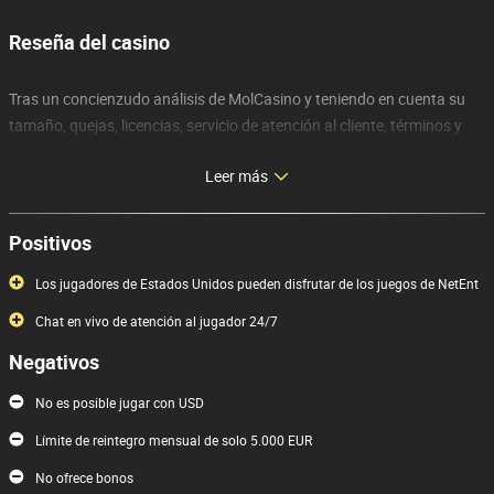
Reseña del casino
Tras un concienzudo análisis de MolCasino y teniendo en cuenta su
tamaño, quejas, licencias, servicio de atención al cliente, términos y
condiciones, límites y otros factores, he decidido darle una
reputación
Leer más
buena
. En general, es un buen casino, pero hay algunos aspectos que
podrían mejorarse. Encontrarás todos los detalles en esta reseña.
Sigue leyendo para conocer toda la información de este casino y
Positivos
saber si es seguro y adecuado para ti.
Los jugadores de Estados Unidos pueden disfrutar de los juegos de NetEnt
Según la investigación y los cálculos que he realizado sobre sus
Chat en vivo de atención al jugador 24/7
ingresos, MolCasino es un
casino online mediano
. El tamaño y los
Negativos
ingresos de un casino online son importantes, ya que los sitios de
juegos de azar pequeños pueden tener problemas de liquidez para
No es posible jugar con USD
hacer frente a los pagos de los jugadores más afortunados. Sin
Límite de reintegro mensual de solo 5.000 EUR
embargo, los casinos grandes no deberían tener problemas para
realizar los pagos.
No ofrece bonos