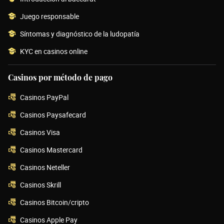
Juego responsable
Síntomas y diagnóstico de la ludopatía
KYC en casinos online
Casinos por método de pago
Casinos PayPal
Casinos Paysafecard
Casinos Visa
Casinos Mastercard
Casinos Neteller
Casinos Skrill
Casinos Bitcoin/cripto
Casinos Apple Pay