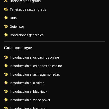
Dados y craps gratis
Tarjetas de rascar gratis
Guía
Quién soy
Condiciones generales
Guía para jugar
Introducción a los casinos online
Introducción a los bonos de casino
Introducción a las tragamonedas
Introducción a la ruleta
Introducción al blackjack
Introducción al video poker
Introducción al baccarat