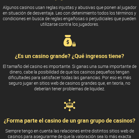
Algunos casinos usan reglas injustas y abusivas que ponen al jugador
en situación de desventaja. Leo con detenimiento todos los términos y
condiciones en busca de reglas engañosas o perjudiciales que pueden
utilizarse contra los jugadores.
¿Es un casino grande? ¿Qué ingresos tiene?
El tamaño del casino es importante. Si ganas una suma importante de
dinero, cabe la posibilidad de que los casinos pequeños tengan
dificultades para satisfacer todas las ganancias. Por eso es más
seguro jugar en sitios web de casinos grandes que, en teoría, no
deberían tener problemas de liquidez.
¿Forma parte el casino de un gran grupo de casinos?
Siempre tengo en cuenta las relaciones entre distintos sitios web de
casinos para asegurarme de que la valoración sea lo más exacta