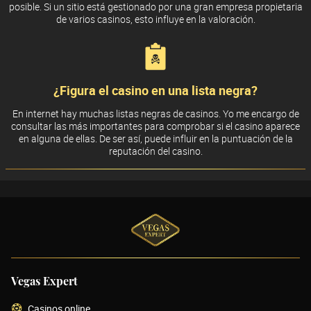
posible. Si un sitio está gestionado por una gran empresa propietaria
de varios casinos, esto influye en la valoración.
¿Figura el casino en una lista negra?
En internet hay muchas listas negras de casinos. Yo me encargo de
consultar las más importantes para comprobar si el casino aparece
en alguna de ellas. De ser así, puede influir en la puntuación de la
reputación del casino.
Vegas Expert
Casinos online