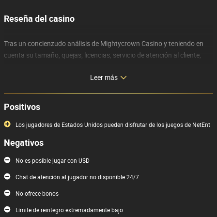
Reseña del casino
Tras un concienzudo análisis de Mightycrown Casino y teniendo en
cuenta su tamaño, quejas, licencias, servicio de atención al cliente,
términos y condiciones, límites y otros factores, he decidido darle una
Leer más
reputación mala
. Este casino es una mala opción, por eso no te lo
recomiendo en absoluto y creo que es mejor que elijas otro.
Encontrarás todos los detalles en esta reseña. Sigue leyendo para
Positivos
conocer toda la información de este casino y saber si es seguro y
adecuado para ti.
Los jugadores de Estados Unidos pueden disfrutar de los juegos de NetEnt
Negativos
Según la investigación y los cálculos que he realizado sobre sus
No es posible jugar con USD
ingresos, Mightycrown Casino es un
casino online pequeño
. El
tamaño y los ingresos de un casino online son importantes, ya que los
Chat de atención al jugador no disponible 24/7
sitios de juegos de azar pequeños pueden tener problemas de liquidez
No ofrece bonos
para hacer frente a los pagos de los jugadores más afortunados. Sin
embargo, los casinos grandes no deberían tener problemas para
Límite de reintegro extremadamente bajo