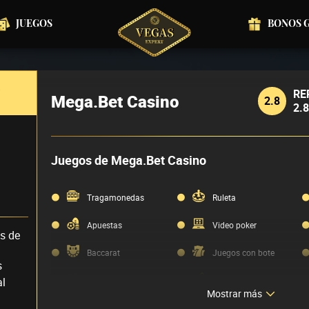
JUEGOS
BONOS G
RE
Mega.Bet Casino
2.8
2.8
Juegos de Mega.Bet Casino
Tragamonedas
Ruleta
Apuestas
Video poker
s de
Baccarat
Juegos con bote
s
al
Sin poker
Juegos de dados
Mostrar más
Rasca y gana
Apuestas de eSports