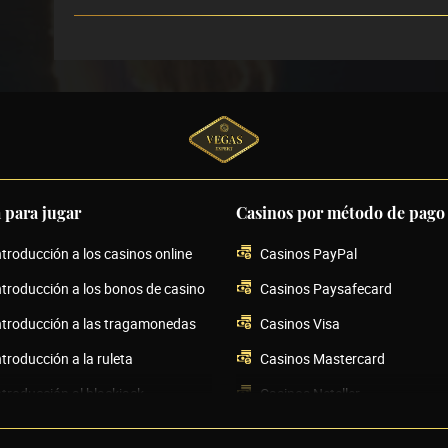
 para jugar
Casinos por método de pago
ntroducción a los casinos online
Casinos PayPal
ntroducción a los bonos de casino
Casinos Paysafecard
ntroducción a las tragamonedas
Casinos Visa
ntroducción a la ruleta
Casinos Mastercard
ntroducción al blackjack
Casinos Neteller
ntroducción al video poker
Casinos Skrill