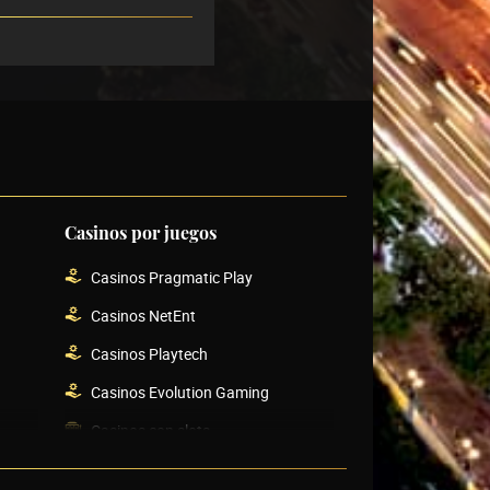
Casinos por juegos
Casinos Pragmatic Play
Casinos NetEnt
Casinos Playtech
Casinos Evolution Gaming
Casinos con slots
Casinos con ruleta