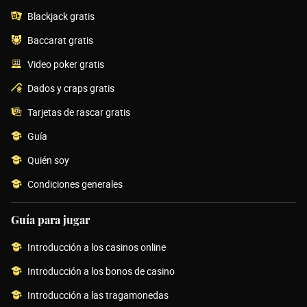
Blackjack gratis
Baccarat gratis
Video poker gratis
Dados y craps gratis
Tarjetas de rascar gratis
Guía
Quién soy
Condiciones generales
Guía para jugar
Introducción a los casinos online
Introducción a los bonos de casino
Introducción a las tragamonedas