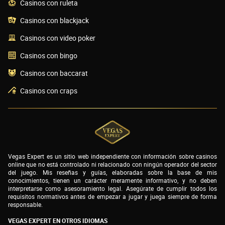
Casinos con ruleta
Casinos con blackjack
Casinos con video poker
Casinos con bingo
Casinos con baccarat
Casinos con craps
Vegas Expert es un sitio web independiente con información sobre casinos
online que no está controlado ni relacionado con ningún operador del sector
del juego. Mis reseñas y guías, elaboradas sobre la base de mis
conocimientos, tienen un carácter meramente informativo, y no deben
interpretarse como asesoramiento legal. Asegúrate de cumplir todos los
requisitos normativos antes de empezar a jugar y juega siempre de forma
responsable.
VEGAS EXPERT EN OTROS IDIOMAS