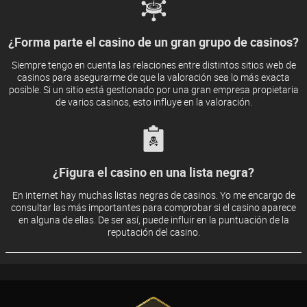
¿Forma parte el casino de un gran grupo de casinos?
Siempre tengo en cuenta las relaciones entre distintos sitios web de
casinos para asegurarme de que la valoración sea lo más exacta
posible. Si un sitio está gestionado por una gran empresa propietaria
de varios casinos, esto influye en la valoración.
¿Figura el casino en una lista negra?
En internet hay muchas listas negras de casinos. Yo me encargo de
consultar las más importantes para comprobar si el casino aparece
en alguna de ellas. De ser así, puede influir en la puntuación de la
reputación del casino.