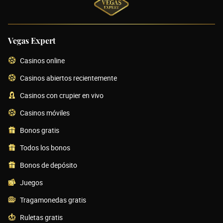
Vegas Expert
Casinos online
Casinos abiertos recientemente
Casinos con crupier en vivo
Casinos móviles
Bonos gratis
Todos los bonos
Bonos de depósito
Juegos
Tragamonedas gratis
Ruletas gratis