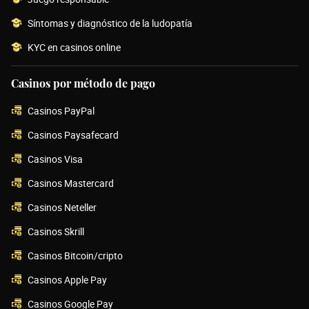
Síntomas y diagnóstico de la ludopatía
KYC en casinos online
Casinos por método de pago
Casinos PayPal
Casinos Paysafecard
Casinos Visa
Casinos Mastercard
Casinos Neteller
Casinos Skrill
Casinos Bitcoin/cripto
Casinos Apple Pay
Casinos Google Pay