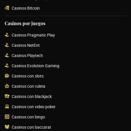
Casinos Bitcoin
Casinos por juegos
Casinos Pragmatic Play
Casinos NetEnt
Casinos Playtech
Casinos Evolution Gaming
Casinos con slots
Casinos con ruleta
Casinos con blackjack
Casinos con video poker
Casinos con bingo
Casinos con baccarat