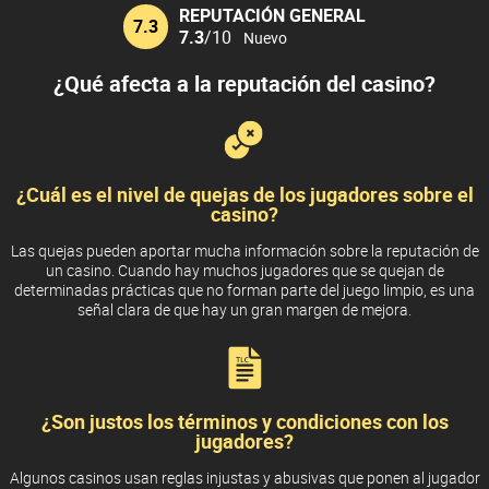
embargo, los casinos grandes no deberían tener problemas para
REPUTACIÓN GENERAL
7.3
realizar los pagos.
7.3
/10
Nuevo
¿Qué afecta a la reputación del casino?
¡Atención! Locasbet Casino limita la cantidad que puedes ganar por
spin o ronda de juego a 500.000 $.
Si ganas una cantidad superior, el
resto se anulará y no podrás cobrarlo.Considero que los límites de
ganancia son injustos para los jugadores. Por eso rebajo la
puntuación de cualquier casino que los ponga en práctica, a menos
que el límite en cuestión sea consecuencia de factores externos, como
¿Cuál es el nivel de quejas de los jugadores sobre el
determinados requisitos legales.
casino?
Como ya he mencionado, Locasbet Casino ha abierto hace
Las quejas pueden aportar mucha información sobre la reputación de
relativamente poco, lo que dificulta la tarea de llegar a una conclusión
un casino. Cuando hay muchos jugadores que se quejan de
determinadas prácticas que no forman parte del juego limpio, es una
definitiva sobre sus cualidades positivas y negativas. Por eso lo he
señal clara de que hay un gran margen de mejora.
incluido en la categoría de casinos nuevos. Mantendrá esta
valoración hasta que haya transcurrido tiempo suficiente o hasta que
haga algo que revele sus buenas o malas cualidades.
¿Son justos los términos y condiciones con los
jugadores?
Algunos casinos usan reglas injustas y abusivas que ponen al jugador