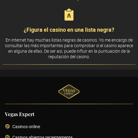
¿Figura el casino en una lista negra?
En internet hay muchas listas negras de casinos. Yo me encargo de
consultar las más importantes para comprobar si el casino aparece
en alguna de ellas. De ser así, puede influir en la puntuación de la
reputación del casino.
Vegas Expert
Casinos online
Casinos abiertos recientemente