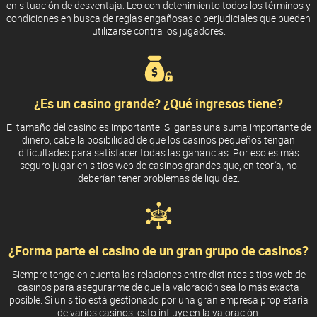
en situación de desventaja. Leo con detenimiento todos los términos y
condiciones en busca de reglas engañosas o perjudiciales que pueden
utilizarse contra los jugadores.
¿Es un casino grande? ¿Qué ingresos tiene?
El tamaño del casino es importante. Si ganas una suma importante de
dinero, cabe la posibilidad de que los casinos pequeños tengan
dificultades para satisfacer todas las ganancias. Por eso es más
seguro jugar en sitios web de casinos grandes que, en teoría, no
deberían tener problemas de liquidez.
¿Forma parte el casino de un gran grupo de casinos?
Siempre tengo en cuenta las relaciones entre distintos sitios web de
casinos para asegurarme de que la valoración sea lo más exacta
posible. Si un sitio está gestionado por una gran empresa propietaria
de varios casinos, esto influye en la valoración.