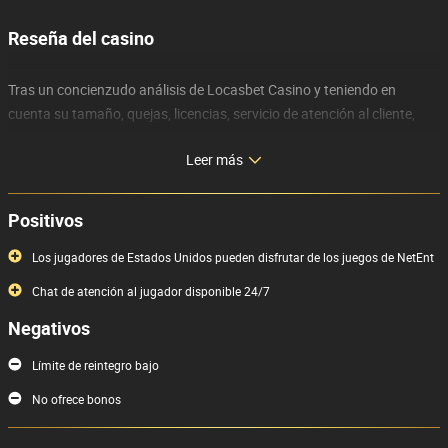
Reseña del casino
Tras un concienzudo análisis de Locasbet Casino y teniendo en
cuenta su tamaño, quejas, licencias, servicio de atención al cliente,
términos y condiciones, límites y otros factores, he decidido
Leer más
clasificarlo como
casino nuevo
. Concedo esta puntuación a los
casinos que han empezado a operar hace relativamente poco, lo que
dificulta la tarea de evaluar sus cualidades y decidir si es bueno o
Positivos
malo. Encontrarás todos los detalles en esta reseña. Sigue leyendo
para conocer toda la información de este casino y saber si es seguro y
Los jugadores de Estados Unidos pueden disfrutar de los juegos de NetEnt
adecuado para ti.
Chat de atención al jugador disponible 24/7
Negativos
Según la investigación y los cálculos que he realizado sobre sus
ingresos, Locasbet Casino es un
casino online pequeño
. El tamaño y
Límite de reintegro bajo
los ingresos de un casino online son importantes, ya que los sitios de
No ofrece bonos
juegos de azar pequeños pueden tener problemas de liquidez para
hacer frente a los pagos de los jugadores más afortunados. Sin