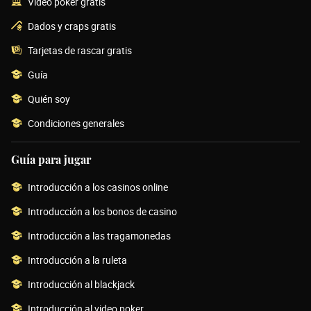
Video poker gratis
Dados y craps gratis
Tarjetas de rascar gratis
Guía
Quién soy
Condiciones generales
Guía para jugar
Introducción a los casinos online
Introducción a los bonos de casino
Introducción a las tragamonedas
Introducción a la ruleta
Introducción al blackjack
Introducción al video poker