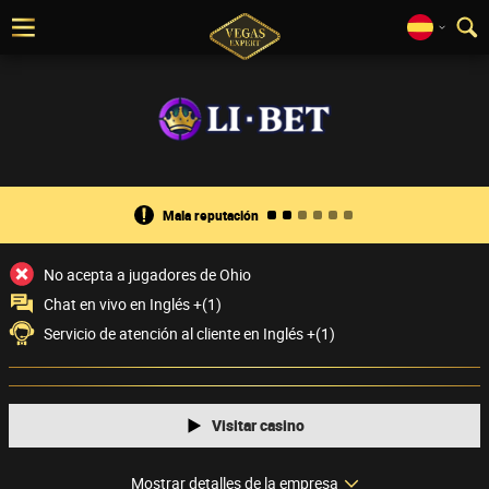
mala reputación
No acepta a jugadores de Ohio
Chat en vivo en Inglés +(1)
Servicio de atención al cliente en Inglés +(1)
Visitar casino
Mostrar detalles de la empresa