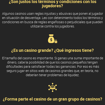
¿Son justos los términos y condiciones con los
rebajo la puntuación de cualquier casino que los ponga en práctica, a
jugadores?
menos que el límite en cuestión sea consecuencia de factores
externos, como determinados requisitos legales.
Algunos casinos usan reglas injustas y abusivas que ponen al jugador
en situación de desventaja. Leo con detenimiento todos los términos y
En resumen, Li.bet Casino es un casino malo. No te recomiendo que
condiciones en busca de reglas engañosas o perjudiciales que pueden
juegues en él. En internet encontrarás casinos mucho mejores, en los
utilizarse contra los jugadores.
que podrás disfrutar de una experiencia mucho más satisfactoria.
¿Es un casino grande? ¿Qué ingresos tiene?
El tamaño del casino es importante. Si ganas una suma importante de
dinero, cabe la posibilidad de que los casinos pequeños tengan
dificultades para satisfacer todas las ganancias. Por eso es más
seguro jugar en sitios web de casinos grandes que, en teoría, no
deberían tener problemas de liquidez.
¿Forma parte el casino de un gran grupo de casinos?