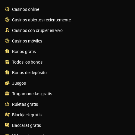
Casinos online
Casinos abiertos recientemente
Casinos con crupier en vivo
Casinos móviles
Bonos gratis
Todos los bonos
Bonos de depósito
Juegos
Tragamonedas gratis
Ruletas gratis
Blackjack gratis
Baccarat gratis