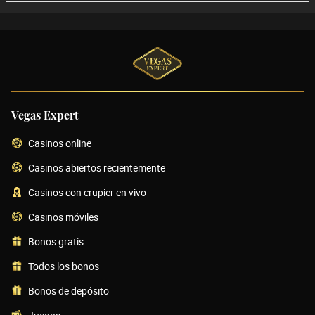
Vegas Expert
Casinos online
Casinos abiertos recientemente
Casinos con crupier en vivo
Casinos móviles
Bonos gratis
Todos los bonos
Bonos de depósito