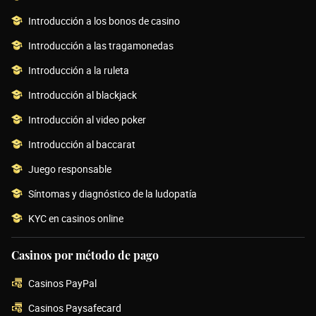
Introducción a los bonos de casino
Introducción a las tragamonedas
Introducción a la ruleta
Introducción al blackjack
Introducción al video poker
Introducción al baccarat
Juego responsable
Síntomas y diagnóstico de la ludopatía
KYC en casinos online
Casinos por método de pago
Casinos PayPal
Casinos Paysafecard