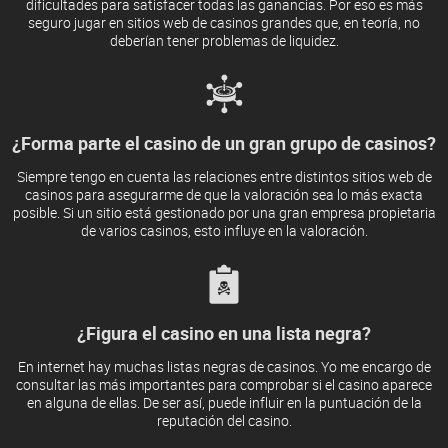
dificultades para satisfacer todas las ganancias. Por eso es más
seguro jugar en sitios web de casinos grandes que, en teoría, no
deberían tener problemas de liquidez.
¿Forma parte el casino de un gran grupo de casinos?
Siempre tengo en cuenta las relaciones entre distintos sitios web de
casinos para asegurarme de que la valoración sea lo más exacta
posible. Si un sitio está gestionado por una gran empresa propietaria
de varios casinos, esto influye en la valoración.
¿Figura el casino en una lista negra?
En internet hay muchas listas negras de casinos. Yo me encargo de
consultar las más importantes para comprobar si el casino aparece
en alguna de ellas. De ser así, puede influir en la puntuación de la
reputación del casino.