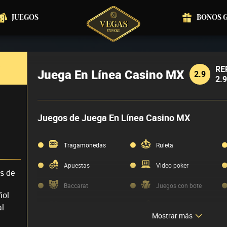
JUEGOS
BONOS G
RE
Juega En Línea Casino MX
2.9
2.9
Juegos de Juega En Línea Casino MX
Tragamonedas
Ruleta
Apuestas
Video poker
s de
Baccarat
Juegos con bote
ñol
al
Sin poker
Juegos de dados
Mostrar más
Rasca y gana
Apuestas de eSports