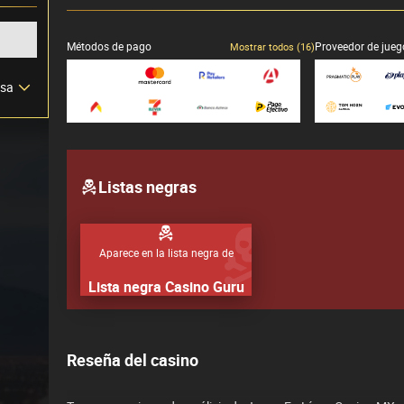
Métodos de pago
Proveedor de jueg
Mostrar todos (16)
esa
resa
iles,
Listas negras
Aparece en la lista negra de
Lista negra Casino Guru
Reseña del casino