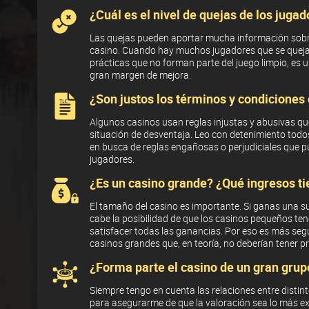
¿Cuál es el nivel de quejas de los juga
puntuación del casino en consonancia. Te recomiendo que pre
negra cuando decidas si vas a jugar en este casino o no.
Las quejas pueden aportar mucha información sobr
casino. Cuando hay muchos jugadores que se quej
prácticas que no forman parte del juego limpio, es 
En resumen, Juega En Línea Casino MX es un casino muy ma
gran margen de mejora.
juegues en él. En internet encontrarás casinos mucho mejore
¿Son justos los términos y condiciones
disfrutar de una experiencia mucho más satisfactoria.
Algunos casinos usan reglas injustas y abusivas qu
situación de desventaja. Leo con detenimiento todo
en busca de reglas engañosas o perjudiciales que pu
jugadores.
¿Es un casino grande? ¿Qué ingresos t
El tamaño del casino es importante. Si ganas una s
cabe la posibilidad de que los casinos pequeños ten
satisfacer todas las ganancias. Por eso es más segu
casinos grandes que, en teoría, no deberían tener p
¿Forma parte el casino de un gran grup
Siempre tengo en cuenta las relaciones entre distin
para asegurarme de que la valoración sea lo más exac