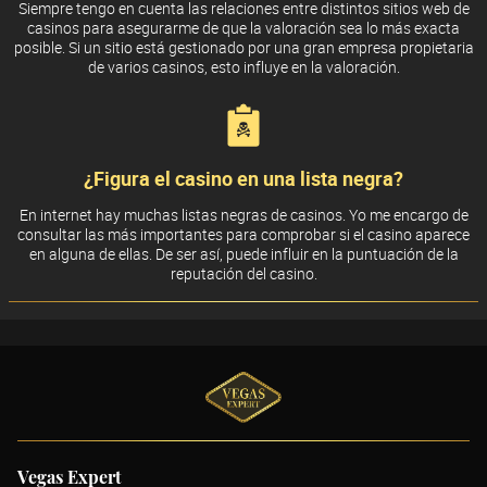
Siempre tengo en cuenta las relaciones entre distintos sitios web de
casinos para asegurarme de que la valoración sea lo más exacta
posible. Si un sitio está gestionado por una gran empresa propietaria
de varios casinos, esto influye en la valoración.
¿Figura el casino en una lista negra?
En internet hay muchas listas negras de casinos. Yo me encargo de
consultar las más importantes para comprobar si el casino aparece
en alguna de ellas. De ser así, puede influir en la puntuación de la
reputación del casino.
Vegas Expert