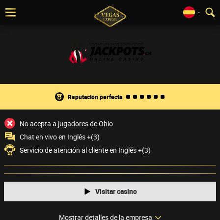
reputación perfecta
No acepta a jugadores de Ohio
Chat en vivo en Inglés +(3)
Servicio de atención al cliente en Inglés +(3)
Visitar casino
Mostrar detalles de la empresa