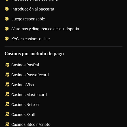
Introducción al baccarat
Juego responsable
Síntomas y diagnóstico de la ludopatía
KYC en casinos online
Casinos por método de pago
Casinos PayPal
Casinos Paysafecard
Casinos Visa
Casinos Mastercard
Casinos Neteller
Casinos Skrill
Casinos Bitcoin/cripto