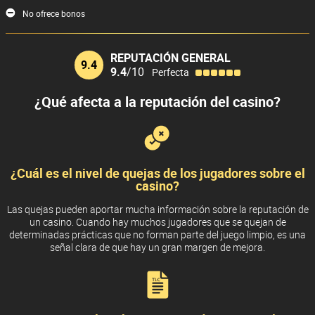
No ofrece bonos
En resumen, JackPots Casino tiene una reputación perfecta, lo que lo
convierte en uno de los mejores casinos online disponibles en internet
REPUTACIÓN GENERAL
y en un excelente lugar para disfrutar de tus juegos de casino
9.4
9.4
/10
Perfecta
favoritos y apostar tu dinero. Si buscas un casino en el que jugar, te
recomiendo este sin reservas.
¿Qué afecta a la reputación del casino?
¿Cuál es el nivel de quejas de los jugadores sobre el
casino?
Las quejas pueden aportar mucha información sobre la reputación de
un casino. Cuando hay muchos jugadores que se quejan de
determinadas prácticas que no forman parte del juego limpio, es una
señal clara de que hay un gran margen de mejora.