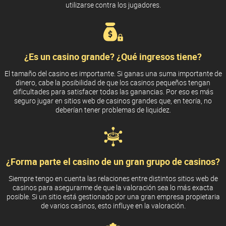
que reciba una puntuación aún mejor. Es muy probable que disfrutes
utilizarse contra los jugadores.
de una experiencia satisfactoria en este casino.
¿Es un casino grande? ¿Qué ingresos tiene?
El tamaño del casino es importante. Si ganas una suma importante de
dinero, cabe la posibilidad de que los casinos pequeños tengan
dificultades para satisfacer todas las ganancias. Por eso es más
seguro jugar en sitios web de casinos grandes que, en teoría, no
deberían tener problemas de liquidez.
¿Forma parte el casino de un gran grupo de casinos?
Siempre tengo en cuenta las relaciones entre distintos sitios web de
casinos para asegurarme de que la valoración sea lo más exacta
posible. Si un sitio está gestionado por una gran empresa propietaria
de varios casinos, esto influye en la valoración.