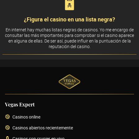
¿Figura el casino en una lista negra?
En internet hay muchas listas negras de casinos. Yo me encargo de
consultar las más importantes para comprobar si el casino aparece
en alguna de ellas. De ser así, puede influir en la puntuación de la
reputación del casino.
Vegas Expert
Casinos online
Casinos abiertos recientemente
Casinos con crupier en vivo