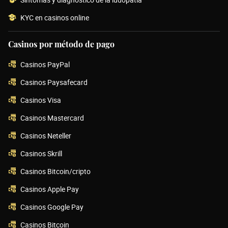
KYC en casinos online
Casinos por método de pago
Casinos PayPal
Casinos Paysafecard
Casinos Visa
Casinos Mastercard
Casinos Neteller
Casinos Skrill
Casinos Bitcoin/cripto
Casinos Apple Pay
Casinos Google Pay
Casinos Bitcoin