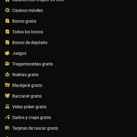
Casinos móviles
Bonos gratis
Todos los bonos
Bonos de depósito
Juegos
Tragamonedas gratis
Ruletas gratis
Blackjack gratis
Baccarat gratis
Video poker gratis
Dados y craps gratis
Tarjetas de rascar gratis