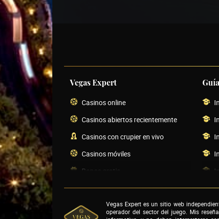
Vegas Expert
Guía
Casinos online
I
Casinos abiertos recientemente
I
Casinos con crupier en vivo
I
Casinos móviles
I
Bonos gratis
I
Todos los bonos
I
Vegas Expert es un sitio web independien
Bonos de depósito
I
operador del sector del juego. Mis reseñ