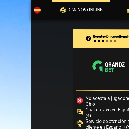
CASINOS ONLINE
reputación cuestionab
No acepta a jugadore
Ohio
Chat en vivo en Espa
(4)
Servicio de atención 
cliente en Español +(