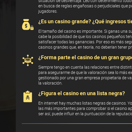
situación de desventaja. Leo con detenimiento todo
en busca de reglas engañosas o perjudiciales que pu
jugadores.
¿Es un casino grande? ¿Qué ingresos t
El tamaño del casino es importante. Si ganas una s
cabe la posibilidad de que los casinos pequeños ten
satisfacer todas las ganancias. Por eso es más segu
casinos grandes que, en teoría, no deberían tener p
¿Forma parte el casino de un gran grup
Siempre tengo en cuenta las relaciones entre distin
para asegurarme de que la valoración sea lo más exac
gestionado por una gran empresa propietaria de vari
la valoración.
¿Figura el casino en una lista negra?
En internet hay muchas listas negras de casinos. Y
las más importantes para comprobar si el casino ap
ser así, puede influir en la puntuación de la reputaci