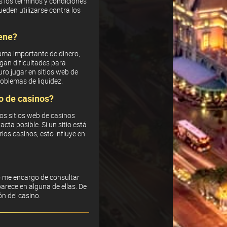
s los términos y condiciones
eden utilizarse contra los
iene?
uma importante de dinero,
gan dificultades para
ro jugar en sitios web de
roblemas de liquidez.
o de casinos?
tos sitios web de casinos
ta posible. Si un sitio está
os casinos, esto influye en
o me encargo de consultar
arece en alguna de ellas. De
ón del casino.