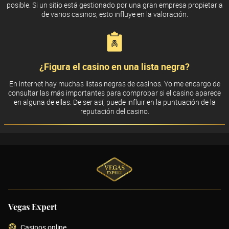
posible. Si un sitio está gestionado por una gran empresa propietaria
de varios casinos, esto influye en la valoración.
¿Figura el casino en una lista negra?
En internet hay muchas listas negras de casinos. Yo me encargo de
consultar las más importantes para comprobar si el casino aparece
en alguna de ellas. De ser así, puede influir en la puntuación de la
reputación del casino.
Vegas Expert
Casinos online