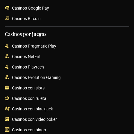
Casinos Google Pay
Casinos Bitcoin
Casinos por juegos
Casinos Pragmatic Play
Casinos NetEnt
Casinos Playtech
Casinos Evolution Gaming
Casinos con slots
Casinos con ruleta
Casinos con blackjack
Casinos con video poker
Casinos con bingo