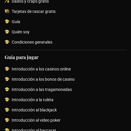
Dados y craps gratis
Tarjetas de rascar gratis
Guía
Quién soy
Condiciones generales
Guía para jugar
Introducción a los casinos online
Introducción a los bonos de casino
Introducción a las tragamonedas
Introducción a la ruleta
Introducción al blackjack
Introducción al video poker
Introducción al baccarat