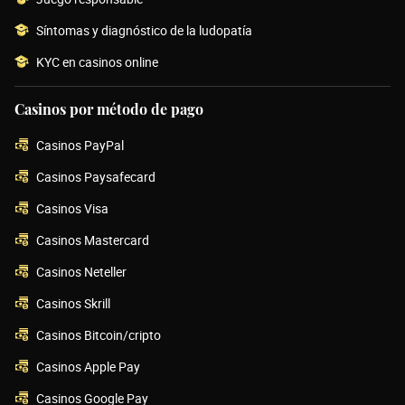
Síntomas y diagnóstico de la ludopatía
KYC en casinos online
Casinos por método de pago
Casinos PayPal
Casinos Paysafecard
Casinos Visa
Casinos Mastercard
Casinos Neteller
Casinos Skrill
Casinos Bitcoin/cripto
Casinos Apple Pay
Casinos Google Pay