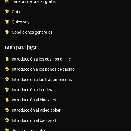
Tarjetas de rascar gratis
Guía
Quién soy
Condiciones generales
Guía para jugar
Introducción a los casinos online
Introducción a los bonos de casino
Introducción a las tragamonedas
Introducción a la ruleta
Introducción al blackjack
Introducción al video poker
Introducción al baccarat
Juego responsable