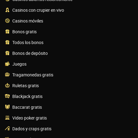
Casinos con crupier en vivo
Casinos móviles
Bonos gratis
Todos los bonos
Bonos de depósito
Juegos
Tragamonedas gratis
Ruletas gratis
Blackjack gratis
Baccarat gratis
Video poker gratis
Dados y craps gratis