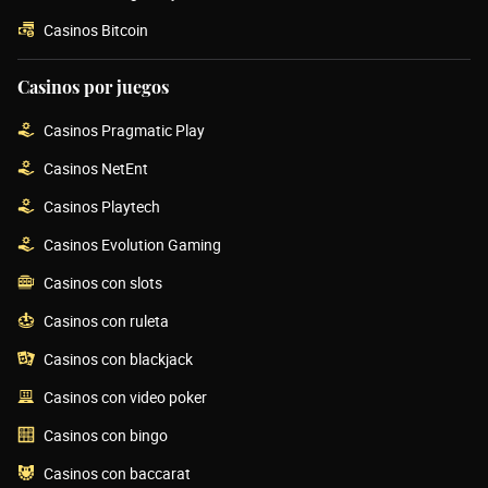
Casinos Bitcoin
Casinos por juegos
Casinos Pragmatic Play
Casinos NetEnt
Casinos Playtech
Casinos Evolution Gaming
Casinos con slots
Casinos con ruleta
Casinos con blackjack
Casinos con video poker
Casinos con bingo
Casinos con baccarat