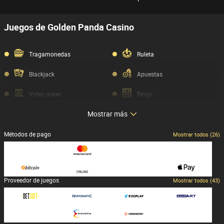
Detalles de la empresa
Juegos de Golden Panda Casino
Dueño
Igloo Ventures SRL
Licencia:
Tragamonedas
Ruleta
Comoras (AOFA)
Blackjack
Apuestas
Curaçao (CGA)
Video poker
Bingo
Establecido
2024
Mostrar más
Baccarat
Juegos con bote
Métodos de pago
Juegos en vivo
Sin poker
Mostrar todos (26)
Juegos de dados
Keno
Rasca y gana
Apuestas de eSports
Proveedor de juegos
Mostrar todos (43)
Juegos Crash