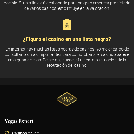
posible. Si un sitio está gestionado por una gran empresa propietaria
de varios casinos, esto influye en la valoración.
¿Figura el casino en una lista negra?
En internet hay muchas listas negras de casinos. Yo me encargo de
consultar las más importantes para comprobar si el casino aparece
en alguna de ellas. De ser así, puede influir en la puntuación de la
reputación del casino.
Vegas Expert
Casinos online