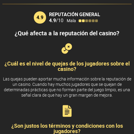
realizar los pagos.
REPUTACIÓN GENERAL
4.9
¡Atención! GGPoker Casino NL tiene cláusulas abusivas en sus
4.9
/10
Mala
términos y condiciones.
Después de revisar las condiciones de uso,
he encontrado algunos aspectos que considero injustos para los
¿Qué afecta a la reputación del casino?
jugadores. Si quieres disfrutar de una experiencia de juego agradable,
te recomiendo que busques un casino con términos y condiciones
justos. Y si decides jugar en este casino a pesar de las reglas injustas,
te recomiendo que al menos leas los términos y condiciones con
¿Cuál es el nivel de quejas de los jugadores sobre el
detenimiento antes de empezar a jugar para que sepas lo que te vas a
casino?
encontrar.
Las quejas pueden aportar mucha información sobre la reputación de
un casino. Cuando hay muchos jugadores que se quejan de
determinadas prácticas que no forman parte del juego limpio, es una
En resumen, GGPoker Casino NL es un casino malo. No te recomiendo
señal clara de que hay un gran margen de mejora.
que juegues en él. En internet encontrarás casinos mucho mejores, en
los que podrás disfrutar de una experiencia mucho más satisfactoria.
¿Son justos los términos y condiciones con los
jugadores?