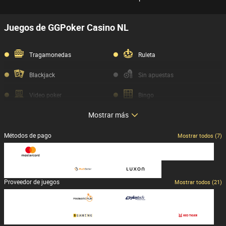
Detalles de la empresa
Juegos de GGPoker Casino NL
Dueño
NSUS Malta Limited
Licencia:
Tragamonedas
Ruleta
Países Bajos (KSA)
Blackjack
Sin apuestas
Establecido
2021
Video poker
Bingo
Mostrar más
Baccarat
Juegos con bote
Métodos de pago
Juegos en vivo
Poker
Mostrar todos (7)
Juegos de dados
Sin keno
Sin rasca y gana
Sin apuestas de eSports
Proveedor de juegos
Mostrar todos (21)
Juegos Crash