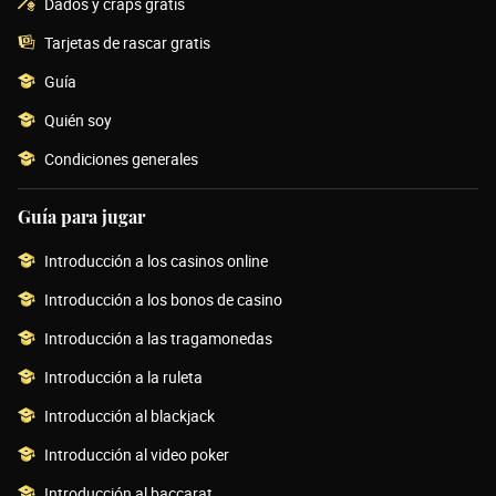
Dados y craps gratis
Tarjetas de rascar gratis
Guía
Quién soy
Condiciones generales
Guía para jugar
Introducción a los casinos online
Introducción a los bonos de casino
Introducción a las tragamonedas
Introducción a la ruleta
Introducción al blackjack
Introducción al video poker
Introducción al baccarat