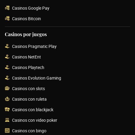
Casinos Google Pay
Casinos Bitcoin
Casinos por juegos
Casinos Pragmatic Play
Casinos NetEnt
Casinos Playtech
Casinos Evolution Gaming
Casinos con slots
Casinos con ruleta
Casinos con blackjack
Casinos con video poker
Casinos con bingo