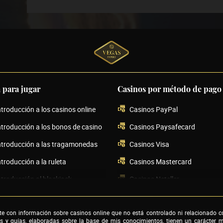
 para jugar
Casinos por método de pago
ntroducción a los casinos online
Casinos PayPal
ntroducción a los bonos de casino
Casinos Paysafecard
ntroducción a las tragamonedas
Casinos Visa
ntroducción a la ruleta
Casinos Mastercard
ntroducción al blackjack
Casinos Neteller
ntroducción al video poker
Casinos Skrill
te con información sobre casinos online que no está controlado ni relacionado 
ntroducción al baccarat
Casinos Bitcoin/cripto
as y guías, elaboradas sobre la base de mis conocimientos, tienen un carácter