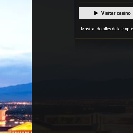
Visitar casino
Mostrar detalles de la empr
Detalles de la emp
Dueño
Fortunazone Limi
Licencia:
Comoras (AOFA)
Establecido
2021