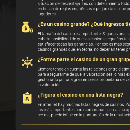
situación de desventaja. Leo con detenimiento todo
en busca de reglas engañosas o perjudiciales que pu
jugadores.
¿Es un casino grande? ¿Qué ingresos t
El tamaño del casino es importante. Si ganas una s
cabe la posibilidad de que los casinos pequeños ten
satisfacer todas las ganancias. Por eso es más segu
casinos grandes que, en teoría, no deberían tener p
¿Forma parte el casino de un gran grup
Siempre tengo en cuenta las relaciones entre distin
para asegurarme de que la valoración sea lo más exac
gestionado por una gran empresa propietaria de vari
la valoración.
¿Figura el casino en una lista negra?
En internet hay muchas listas negras de casinos. Y
las más importantes para comprobar si el casino ap
ser así, puede influir en la puntuación de la reputaci