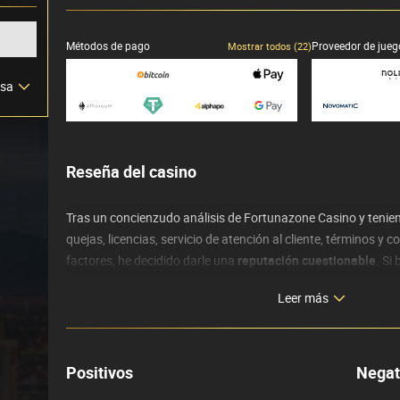
Métodos de pago
Proveedor de jueg
Mostrar todos (22)
esa
resa
tada
Reseña del casino
Tras un concienzudo análisis de Fortunazone Casino y teni
quejas, licencias, servicio de atención al cliente, términos y c
factores, he decidido darle una
reputación cuestionable
. Si
positivos, he descubierto algunos puntos negativos que me l
Leer más
busques otras opciones mejores. Encontrarás todos los detal
leyendo para conocer toda la información de este casino y s
para ti.
Positivos
Negat
Según la investigación y los cálculos que he realizado sobre