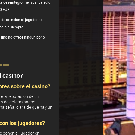
te de reintegro mensual de solo
os de un casino online son
0 EUR
ueden tener problemas de
 afortunados. Sin embargo,
 de atención al jugador no
ar los pagos.
onible siempre
asino no ofrece ningún bono
nable. Si bien tiene algunas
so te recomiendo que busques
l casino?
dores sobre el casino?
e la reputación de un
an de determinadas
una señal clara de que hay un
 con los jugadores?
e ponen al jugador en