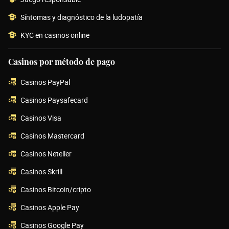
Síntomas y diagnóstico de la ludopatía
KYC en casinos online
Casinos por método de pago
Casinos PayPal
Casinos Paysafecard
Casinos Visa
Casinos Mastercard
Casinos Neteller
Casinos Skrill
Casinos Bitcoin/cripto
Casinos Apple Pay
Casinos Google Pay