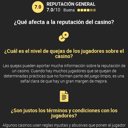
REPUTACIÓN GENERAL
7.0
7.0
/10
FamBet Casino no tiene una licencia válida.
Buena
¿Qué afecta a la reputación del casino?
También he encontrado
algunos puntos injustos de los términos y
condiciones de los bonos
. Si tienes la intención de utilizar un bono en
este casino, podrías tener problemas. Si quieres disfrutar de una
experiencia de juego agradable, te recomiendo que busques un casino
¿Cuál es el nivel de quejas de los jugadores sobre el
con términos y condiciones justos. Y si decides jugar en este casino a
casino?
pesar de las reglas injustas, te recomiendo que al menos leas los
términos y condiciones con detenimiento antes de empezar a jugar
Las quejas pueden aportar mucha información sobre la reputación de
un casino. Cuando hay muchos jugadores que se quejan de
para que sepas lo que te vas a encontrar.
determinadas prácticas que no forman parte del juego limpio, es una
señal clara de que hay un gran margen de mejora.
En resumen, FamBet Casino es un casino online bueno. Tiene muchas
cualidades positivas, pero también algunas negativas que impiden
que reciba una puntuación aún mejor. Es muy probable que disfrutes
de una experiencia satisfactoria en este casino.
¿Son justos los términos y condiciones con los
jugadores?
Algunos casinos usan reglas injustas y abusivas que ponen al jugador