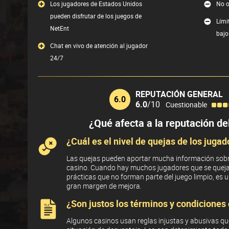
Los jugadores de Estados Unidos
No o
importantes, ya que los sitios de juegos de azar pequeños p
pueden disfrutar de los juegos de
liquidez para hacer frente a los pagos de los jugadores más
Lími
NetEnt
los casinos grandes no deberían tener problemas para realiz
bajo
Chat en vivo de atención al jugador
24/7
¡Atención! EpicStar Casino tiene cláusulas abusivas en sus
Después de revisar las condiciones de uso, he encontrado a
considero injustos para los jugadores. Si quieres disfrutar d
REPUTACIÓN GENERAL
agradable, te recomiendo que busques un casino con términos
6.0
6.0
/10
Cuestionable
decides jugar en este casino a pesar de las reglas injustas, 
leas los términos y condiciones con detenimiento antes de e
¿Qué afecta a la reputación de
sepas lo que te vas a encontrar.
¿Cuál es el nivel de quejas de los juga
Las quejas pueden aportar mucha información sobr
En resumen, EpicStar Casino tiene una reputación cuestionabl
casino. Cuando hay muchos jugadores que se quej
cualidades positivas, también tiene varias negativas, por e
prácticas que no forman parte del juego limpio, es 
un casino mejor.
gran margen de mejora.
¿Son justos los términos y condiciones
Algunos casinos usan reglas injustas y abusivas qu