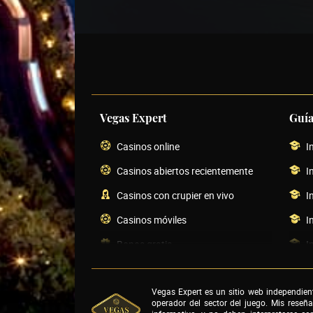
Vegas Expert
Guía
Casinos online
I
Casinos abiertos recientemente
I
Casinos con crupier en vivo
I
Casinos móviles
I
Bonos gratis
I
Todos los bonos
I
Vegas Expert es un sitio web independien
Bonos de depósito
I
operador del sector del juego. Mis reseñ