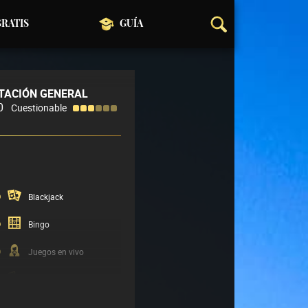
RATIS
GUÍA
TACIÓN GENERAL
0
Cuestionable
Blackjack
Bingo
Juegos en vivo
Keno
Juegos Crash