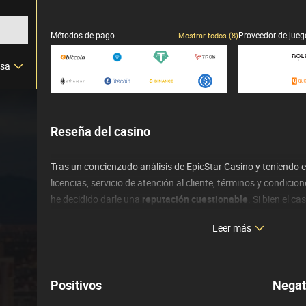
Métodos de pago
Proveedor de jueg
Mostrar todos (8)
esa
resa
Reseña del casino
Tras un concienzudo análisis de EpicStar Casino y teniendo 
licencias, servicio de atención al cliente, términos y condicion
he decidido darle una
reputación cuestionable
. Si bien el c
he descubierto algunos puntos negativos que me llevan a ac
Leer más
opciones mejores. Encontrarás todos los detalles en esta re
conocer toda la información de este casino y saber si es seg
Positivos
Negat
Según la investigación y los cálculos que he realizado sobre 
es un
casino online pequeño
. El tamaño y los ingresos de u