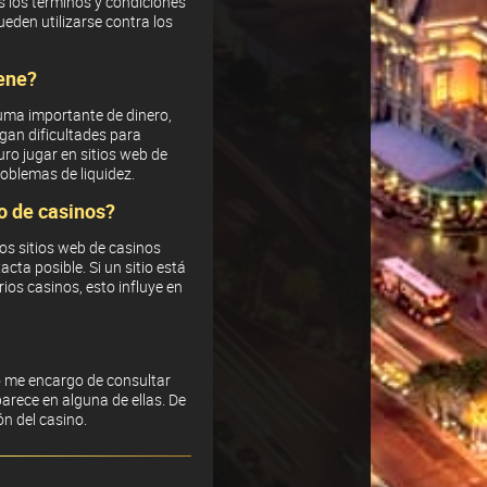
s los términos y condiciones
eden utilizarse contra los
iene?
uma importante de dinero,
gan dificultades para
ro jugar en sitios web de
roblemas de liquidez.
o de casinos?
tos sitios web de casinos
ta posible. Si un sitio está
os casinos, esto influye en
o me encargo de consultar
arece en alguna de ellas. De
ón del casino.