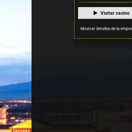
Visitar casino
Mostrar detalles de la empr
Detalles de la emp
Dueño
Epicstar Ltd
Licencia:
Comoras (AOFA)
Establecido
2025