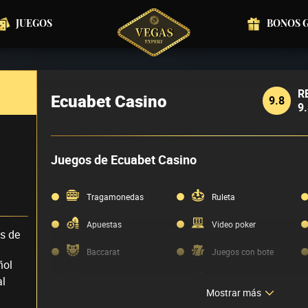
JUEGOS
BONOS G
R
Ecuabet Casino
9.8
9
Juegos de Ecuabet Casino
Tragamonedas
Ruleta
Apuestas
Video poker
s de
Baccarat
Juegos con bote
ñol
al
Sin poker
Juegos de dados
Mostrar más
Rasca y gana
Apuestas de eSports