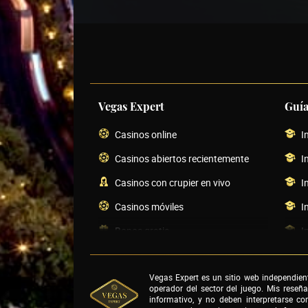
Vegas Expert
Guía
Casinos online
I
Casinos abiertos recientemente
I
Casinos con crupier en vivo
I
Casinos móviles
I
Bonos gratis
I
Todos los bonos
I
Vegas Expert es un sitio web independien
Bonos de depósito
I
operador del sector del juego. Mis reseñ
informativo, y no deben interpretarse c
Juegos
J