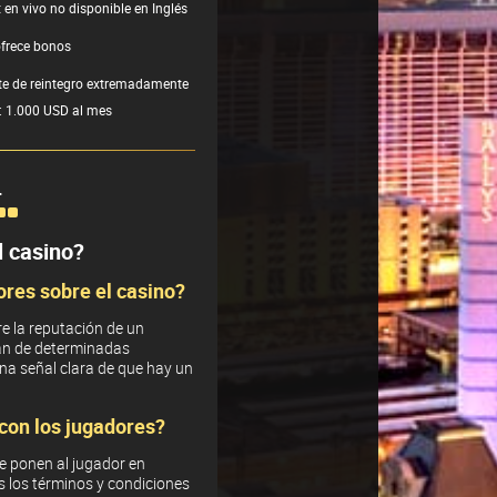
 en vivo no disponible en Inglés
ños pueden tener problemas
ás afortunados. Sin
frece bonos
ra realizar los pagos.
te de reintegro extremadamente
: 1.000 USD al mes
s lento o simple y
a pedir ayuda, las
rse considerablemente o no
L
 un mejor servicio.
l casino?
 que lo convierte en uno de
dores sobre el casino?
elente lugar para disfrutar
as un casino en el que jugar,
e la reputación de un
an de determinadas
una señal clara de que hay un
 con los jugadores?
e ponen al jugador en
s los términos y condiciones