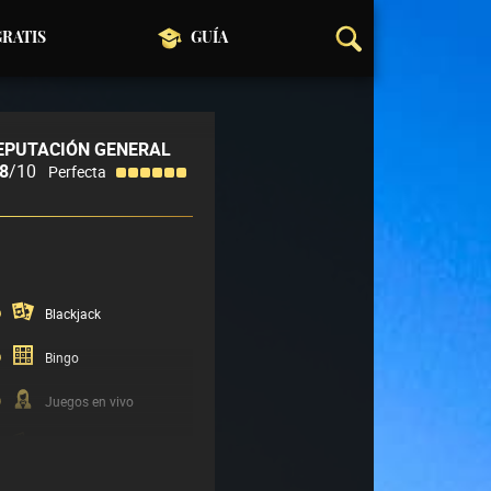
RATIS
GUÍA
EPUTACIÓN GENERAL
.8
/10
Perfecta
Blackjack
Bingo
Juegos en vivo
Keno
Juegos Crash