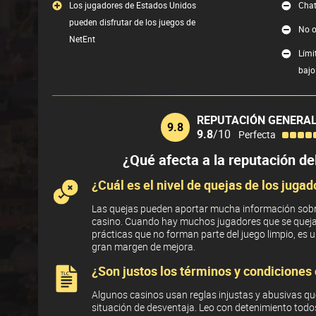
Los jugadores de Estados Unidos
Chat
son importantes, ya que los sitios de juegos de azar peque
pueden disfrutar de los juegos de
de liquidez para hacer frente a los pagos de los jugadores m
No o
NetEnt
embargo, los casinos grandes no deberían tener problemas pa
Lími
bajo
Ecuabet Casino tiene servicio de atención al cliente, pero e
llanamente malo.
Si bien puedes contactar con el casino par
respuestas del servicio de atención al cliente suelen demora
REPUTACIÓN GENERA
9.8
resolver los problemas, algo que no ocurre en los casinos con
9.8
/10
Perfecta
¿Qué afecta a la reputación de
En resumen, Ecuabet Casino tiene una reputación perfecta, lo
¿Cuál es el nivel de quejas de los juga
los mejores casinos online disponibles en internet y en un exc
de tus juegos de casino favoritos y apostar tu dinero. Si busc
Las quejas pueden aportar mucha información sobr
te recomiendo este sin reservas.
casino. Cuando hay muchos jugadores que se quej
prácticas que no forman parte del juego limpio, es 
gran margen de mejora.
¿Son justos los términos y condiciones
Algunos casinos usan reglas injustas y abusivas qu
situación de desventaja. Leo con detenimiento todo