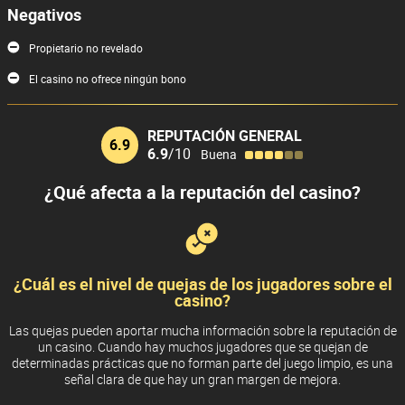
Negativos
En resumen, Cybet Casino es un casino online bueno. Tiene muchas
Propietario no revelado
cualidades positivas, pero también algunas negativas que impiden
que reciba una puntuación aún mejor. Es muy probable que disfrutes
El casino no ofrece ningún bono
de una experiencia satisfactoria en este casino.
REPUTACIÓN GENERAL
6.9
6.9
/10
Buena
¿Qué afecta a la reputación del casino?
¿Cuál es el nivel de quejas de los jugadores sobre el
casino?
Las quejas pueden aportar mucha información sobre la reputación de
un casino. Cuando hay muchos jugadores que se quejan de
determinadas prácticas que no forman parte del juego limpio, es una
señal clara de que hay un gran margen de mejora.