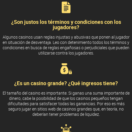
¿Son justos los términos y condiciones con los
jugadores?
Algunos casinos usan reglas injustas y abusivas que ponen al jugador
en situación de desventaja. Leo con detenimiento todos los términos y
condiciones en busca de reglas engañosas o perjudiciales que pueden
utilizarse contra los jugadores.
¿Es un casino grande? ¿Qué ingresos tiene?
El tamaño del casino es importante. Si ganas una suma importante de
dinero, cabe la posibilidad de que los casinos pequeños tengan
dificultades para satisfacer todas las ganancias. Por eso es más
seguro jugar en sitios web de casinos grandes que, en teoría, no
deberían tener problemas de liquidez.