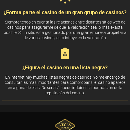
¿Forma parte el casino de un gran grupo de casinos?
Siempre tengo en cuenta las relaciones entre distintos sitios web de
casinos para asegurarme de que la valoración sea lo más exacta
posible. Si un sitio está gestionado por una gran empresa propietaria
de varios casinos, esto influye en la valoración.
¿Figura el casino en una lista negra?
En internet hay muchas listas negras de casinos. Yo me encargo de
consultar las más importantes para comprobar si el casino aparece
en alguna de ellas. De ser así, puede influir en la puntuación de la
reputación del casino.