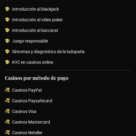
Introducción al blackjack
Introducción al video poker
Introducción al baccarat
Juego responsable
Síntomas y diagnóstico de la ludopatía
KYC en casinos online
Casinos por método de pago
Casinos PayPal
Casinos Paysafecard
Casinos Visa
Casinos Mastercard
Casinos Neteller