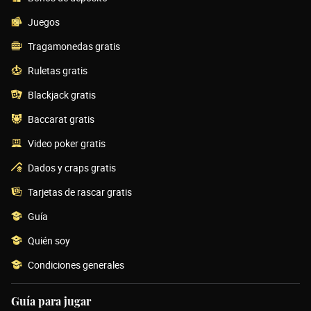
Juegos
Tragamonedas gratis
Ruletas gratis
Blackjack gratis
Baccarat gratis
Video poker gratis
Dados y craps gratis
Tarjetas de rascar gratis
Guía
Quién soy
Condiciones generales
Guía para jugar