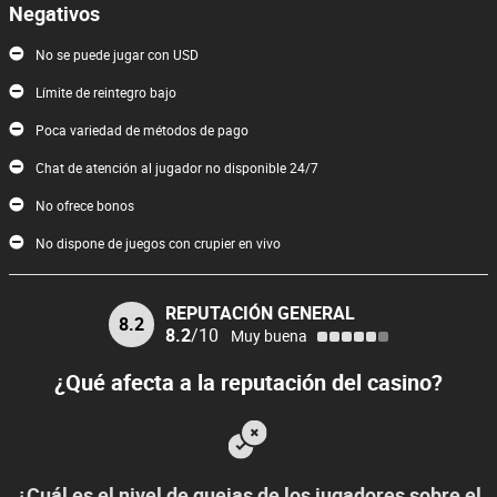
Negativos
tamaño y los ingresos de un casino online son importantes, ya que los
sitios de juegos de azar pequeños pueden tener problemas de liquidez
No se puede jugar con USD
para hacer frente a los pagos de los jugadores más afortunados. Sin
Límite de reintegro bajo
embargo, los casinos grandes no deberían tener problemas para
realizar los pagos.
Poca variedad de métodos de pago
Chat de atención al jugador no disponible 24/7
En resumen, CryptoGamble Casino es un casino online muy bueno.
No ofrece bonos
Puedes confiar en que recibirás un trato justo y disfrutarás de una
experiencia de juego satisfactoria sin tener que preocuparte por los
No dispone de juegos con crupier en vivo
aspectos negativos tan habituales en los casinos malos.
REPUTACIÓN GENERAL
8.2
8.2
/10
Muy buena
¿Qué afecta a la reputación del casino?
¿Cuál es el nivel de quejas de los jugadores sobre el