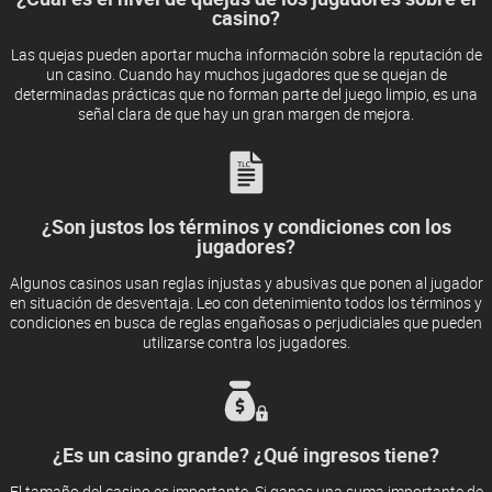
casino?
Las quejas pueden aportar mucha información sobre la reputación de
un casino. Cuando hay muchos jugadores que se quejan de
determinadas prácticas que no forman parte del juego limpio, es una
señal clara de que hay un gran margen de mejora.
¿Son justos los términos y condiciones con los
jugadores?
Algunos casinos usan reglas injustas y abusivas que ponen al jugador
en situación de desventaja. Leo con detenimiento todos los términos y
condiciones en busca de reglas engañosas o perjudiciales que pueden
utilizarse contra los jugadores.
¿Es un casino grande? ¿Qué ingresos tiene?
El tamaño del casino es importante. Si ganas una suma importante de