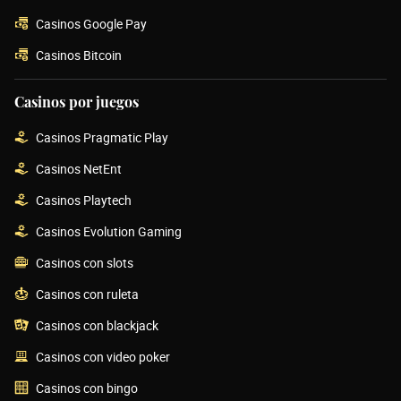
Casinos Google Pay
Casinos Bitcoin
Casinos por juegos
Casinos Pragmatic Play
Casinos NetEnt
Casinos Playtech
Casinos Evolution Gaming
Casinos con slots
Casinos con ruleta
Casinos con blackjack
Casinos con video poker
Casinos con bingo