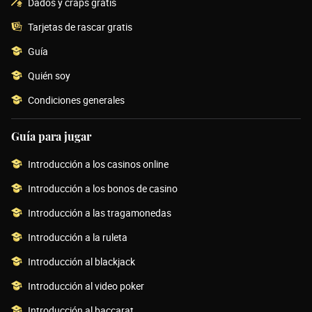
Dados y craps gratis
Tarjetas de rascar gratis
Guía
Quién soy
Condiciones generales
Guía para jugar
Introducción a los casinos online
Introducción a los bonos de casino
Introducción a las tragamonedas
Introducción a la ruleta
Introducción al blackjack
Introducción al video poker
Introducción al baccarat