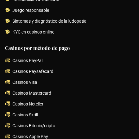
Juego responsable
Síntomas y diagnóstico de la ludopatía
KYC en casinos online
Casinos por método de pago
Casinos PayPal
Casinos Paysafecard
Casinos Visa
Casinos Mastercard
Casinos Neteller
Casinos Skrill
Casinos Bitcoin/cripto
Casinos Apple Pay