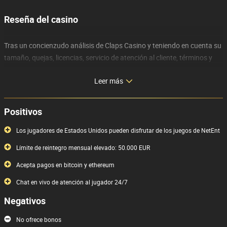
Reseña del casino
Tras un concienzudo análisis de Claps Casino y teniendo en cuenta su
tamaño, quejas, licencias, servicio de atención al cliente, términos y
condiciones, límites y otros factores, he decidido darle una
reputación
Leer más
mala
. Este casino es una mala opción, por eso no te lo recomiendo en
absoluto y creo que es mejor que elijas otro. Encontrarás todos los
detalles en esta reseña. Sigue leyendo para conocer toda la
Positivos
información de este casino y saber si es seguro y adecuado para ti.
Los jugadores de Estados Unidos pueden disfrutar de los juegos de NetEnt
Según la investigación y los cálculos que he realizado sobre sus
Límite de reintegro mensual elevado: 50.000 EUR
ingresos, Claps Casino es un
casino online pequeño
. El tamaño y los
Acepta pagos en bitcoin y ethereum
ingresos de un casino online son importantes, ya que los sitios de
juegos de azar pequeños pueden tener problemas de liquidez para
Chat en vivo de atención al jugador 24/7
hacer frente a los pagos de los jugadores más afortunados. Sin
Negativos
embargo, los casinos grandes no deberían tener problemas para
realizar los pagos.
No ofrece bonos