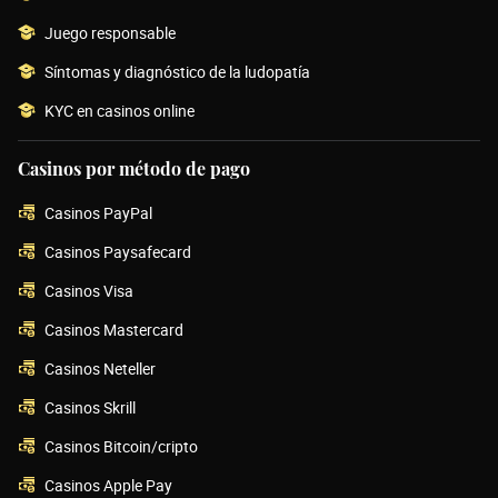
Juego responsable
Síntomas y diagnóstico de la ludopatía
KYC en casinos online
Casinos por método de pago
Casinos PayPal
Casinos Paysafecard
Casinos Visa
Casinos Mastercard
Casinos Neteller
Casinos Skrill
Casinos Bitcoin/cripto
Casinos Apple Pay