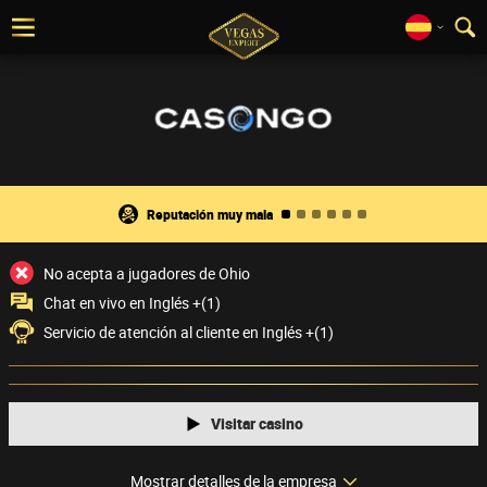
reputación muy mala
No acepta a jugadores de Ohio
Chat en vivo en Inglés +(1)
Servicio de atención al cliente en Inglés +(1)
Visitar casino
Mostrar detalles de la empresa