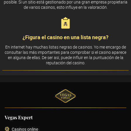
posible. Si un sitio está gestionado por una gran empresa propietaria
de varios casinos, esto influye en la valoración.
¿Figura el casino en una lista negra?
En internet hay muchas listas negras de casinos. Yo me encargo de
consultar las más importantes para comprobar si el casino aparece
en alguna de ellas. De ser así, puede influir en la puntuación de la
reputación del casino.
Vegas Expert
Casinos online