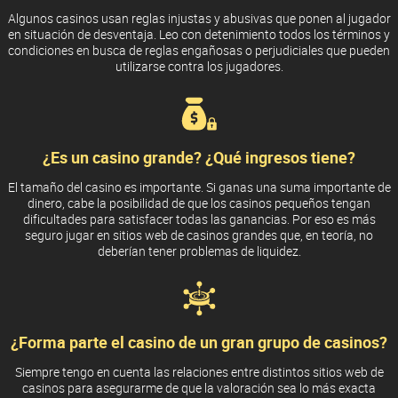
mejores, en los que podrás disfrutar de una experiencia mucho más
Algunos casinos usan reglas injustas y abusivas que ponen al jugador
satisfactoria.
en situación de desventaja. Leo con detenimiento todos los términos y
condiciones en busca de reglas engañosas o perjudiciales que pueden
utilizarse contra los jugadores.
¿Es un casino grande? ¿Qué ingresos tiene?
El tamaño del casino es importante. Si ganas una suma importante de
dinero, cabe la posibilidad de que los casinos pequeños tengan
dificultades para satisfacer todas las ganancias. Por eso es más
seguro jugar en sitios web de casinos grandes que, en teoría, no
deberían tener problemas de liquidez.
¿Forma parte el casino de un gran grupo de casinos?
Siempre tengo en cuenta las relaciones entre distintos sitios web de
casinos para asegurarme de que la valoración sea lo más exacta