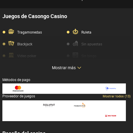
Detalles de la empresa
Juegos de Casongo Casino
Dueño
Infiton Limited
Licencia:
Tragamonedas
Ruleta
Dinamarca (DGA)
Blackjack
Sin apuestas
Establecido
2020
Video poker
Sin bingo
Mostrar más
Baccarat
Juegos con bote
Métodos de pago
Juegos en vivo
Sin poker
Sin dados
Sin keno
Proveedor de juegos
Mostrar todos (13)
Sin rasca y gana
Sin apuestas de eSports
Sin juegos Crash