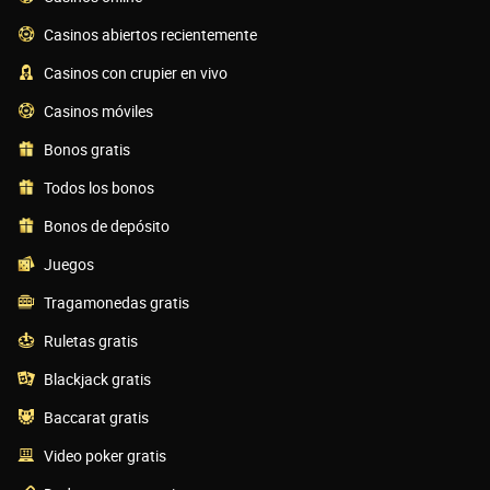
Casinos abiertos recientemente
Casinos con crupier en vivo
Casinos móviles
Bonos gratis
Todos los bonos
Bonos de depósito
Juegos
Tragamonedas gratis
Ruletas gratis
Blackjack gratis
Baccarat gratis
Video poker gratis