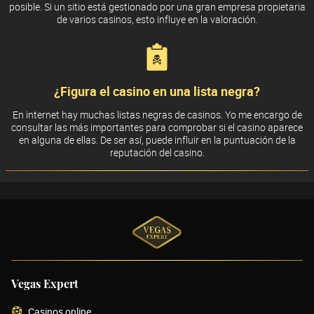
posible. Si un sitio está gestionado por una gran empresa propietaria
de varios casinos, esto influye en la valoración.
¿Figura el casino en una lista negra?
En internet hay muchas listas negras de casinos. Yo me encargo de
consultar las más importantes para comprobar si el casino aparece
en alguna de ellas. De ser así, puede influir en la puntuación de la
reputación del casino.
Vegas Expert
Casinos online