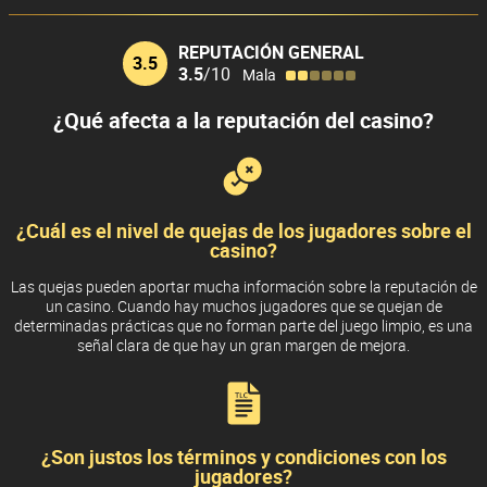
Casmiro Casino no tiene una licencia válida.
REPUTACIÓN GENERAL
3.5
3.5
/10
Mala
Casmiro Casino no tiene servicio de atención al cliente.
Esto es un
¿Qué afecta a la reputación del casino?
grave problema porque no puedes contactar con ningún empleado o
representante del casino, lo que te impide resolver cualquier problema
que pudieras tener al jugar.
En resumen, Casmiro Casino es un casino malo. No te recomiendo
¿Cuál es el nivel de quejas de los jugadores sobre el
casino?
que juegues en él. En internet encontrarás casinos mucho mejores, en
los que podrás disfrutar de una experiencia mucho más satisfactoria.
Las quejas pueden aportar mucha información sobre la reputación de
un casino. Cuando hay muchos jugadores que se quejan de
determinadas prácticas que no forman parte del juego limpio, es una
señal clara de que hay un gran margen de mejora.
¿Son justos los términos y condiciones con los
jugadores?