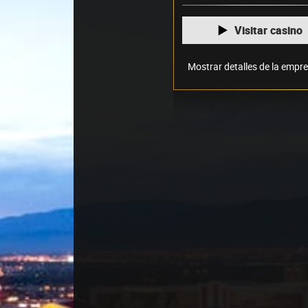
Visitar casino
Mostrar detalles de la empr
Detalles de la emp
Dueño
Ryker B.V.
Licencia:
Curaçao (CGA)
Establecido
2025