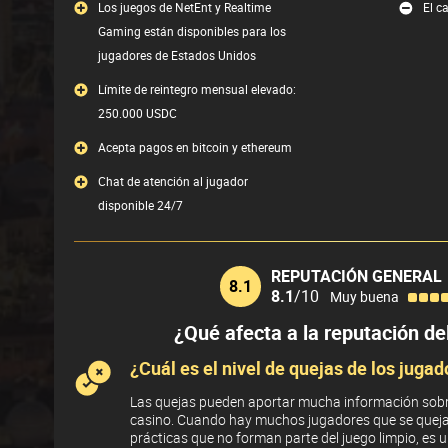
Los juegos de NetEnt y Realtime
El c
importantes, ya que los sitios de juegos de azar pequeños p
Gaming están disponibles para los
liquidez para hacer frente a los pagos de los jugadores más
jugadores de Estados Unidos
los casinos grandes no deberían tener problemas para realiz
Límite de reintegro mensual elevado:
250.000 USDC
En resumen, CasinOK Casino es un casino online muy bueno.
recibirás un trato justo y disfrutarás de una experiencia de ju
Acepta pagos en bitcoin y ethereum
que preocuparte por los aspectos negativos tan habituales e
Chat de atención al jugador
disponible 24/7
REPUTACIÓN GENERAL
8.1
8.1
/10
Muy buena
¿Qué afecta a la reputación de
¿Cuál es el nivel de quejas de los juga
Las quejas pueden aportar mucha información sobr
casino. Cuando hay muchos jugadores que se quej
prácticas que no forman parte del juego limpio, es 