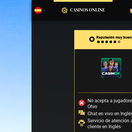
CASINOS ONLINE
reputación muy buen
No acepta a jugadore
Ohio
Chat en vivo en Inglé
Servicio de atención 
cliente en Inglés