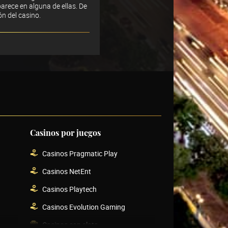
arece en alguna de ellas. De
ón del casino.
Casinos por juegos
Casinos Pragmatic Play
Casinos NetEnt
Casinos Playtech
Casinos Evolution Gaming
Casinos con slots