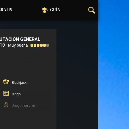
RATIS
GUÍA
UTACIÓN GENERAL
/10
Muy buena
Blackjack
Bingo
Juegos en vivo
Keno
Juegos Crash