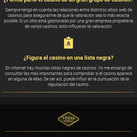
Siempre tengo en cuenta las relaciones entre distintos sitios web de
casinos para asegurarme de que la valoración sea lo más exacta
posible. Si un sitio está gestionado por una gran empresa propietaria
de varios casinos, esto influye en la valoración.
¿Figura el casino en una lista negra?
En internet hay muchas listas negras de casinos. Yo me encargo de
consultar las más importantes para comprobar si el casino aparece
en alguna de ellas. De ser así, puede influir en la puntuación de la
reputación del casino.